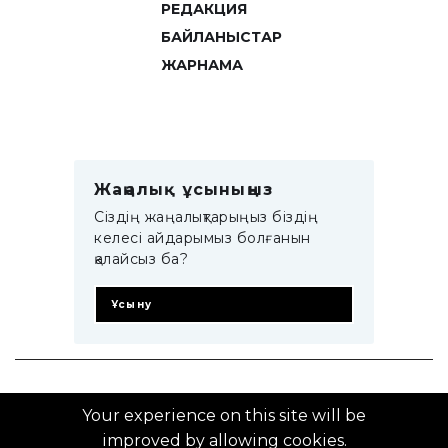
РЕДАКЦИЯ
БАЙЛАНЫСТАР
ЖАРНАМА
Жаңалық ұсыныңыз
Сіздің жаңалықтарыңыз біздің
келесі айдарымыз болғанын
қалайсыз ба?
Ұсыну
© 2014–2025 ZTB.KZ
Your experience on this site will be
improved by allowing cookies.