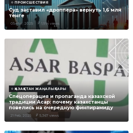
ПРОИСШЕСТВИЯ
Суд заставил «дроппера» вернуть 1,6 млн
тенге
05 Mar, 2025
1,914 views
ҚАЗАҚСТАН ЖАҢАЛЫҚТАРЫ
Спецоперация и пропаганда казахской
традиции Асар: почему казахстанцы
повелись на очередную финпирамиду
21 Feb, 2025
5,367 views