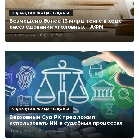
ҚАЗАҚСТАН ЖАҢАЛЫҚТАРЫ
Возмещено более 13 млрд тенге в ходе
расследования уголовных - АФМ
09 Dec, 2024
1,716 views
ҚАЗАҚСТАН ЖАҢАЛЫҚТАРЫ
Верховный Суд РК предложил
использовать ИИ в судебных процессах
13 Nov, 2024
4,008 views