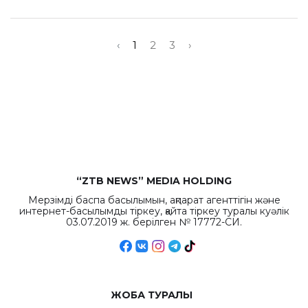
‹
1
2
3
›
“ZTB NEWS” MEDIA HOLDING
Мерзімді баспа басылымын, ақпарат агенттігін және
интернет-басылымды тіркеу, қайта тіркеу туралы куәлік
03.07.2019 ж. берілген № 17772-СИ.
ЖОБА ТУРАЛЫ