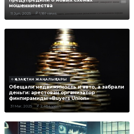
мошенничества
11 Jun, 2025
1,181 views
ҚАЗАҚСТАН ЖАҢАЛЫҚТАРЫ
Обещали недвижимость и авто, а забрали
деньги: арестован организатор
финпирамиды «Buyers Union»
31 Mar, 2025
2,484 views