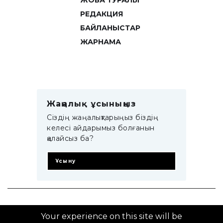
ЖОБА ТУРАЛЫ
РЕДАКЦИЯ
БАЙЛАНЫСТАР
ЖАРНАМА
Жаңалық ұсыныңыз
Сіздің жаңалықтарыңыз біздің
келесі айдарымыз болғанын
қалайсыз ба?
Ұсыну
© 2014–2025 ZTB.KZ
Your experience on this site will be