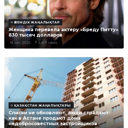
ӘЛЕМДІК ЖАҢАЛЫҚТАР
Женщина перевела актеру «Бреду Питту»
830 тысяч долларов
14 Jan, 2025
2,697 views
ҚАЗАҚСТАН ЖАҢАЛЫҚТАРЫ
Списки не обновляют, люди страдают:
как в Астане продают дома
недобросовестных застройщиков