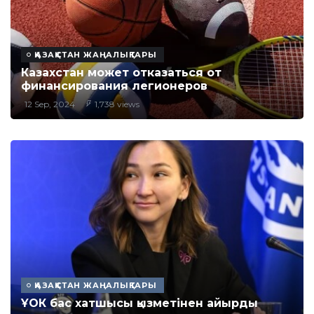
ҚАЗАҚСТАН ЖАҢАЛЫҚТАРЫ
Казахстан может отказаться от
финансирования легионеров
12 Sep, 2024
1,738 views
ҚАЗАҚСТАН ЖАҢАЛЫҚТАРЫ
ҰОК бас хатшысы қызметінен айырды