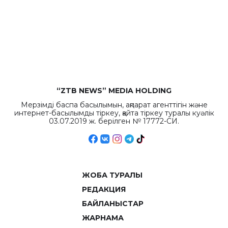
“ZTB NEWS” MEDIA HOLDING
Мерзімді баспа басылымын, ақпарат агенттігін және
интернет-басылымды тіркеу, қайта тіркеу туралы куәлік
03.07.2019 ж. берілген № 17772-СИ.
ЖОБА ТУРАЛЫ
РЕДАКЦИЯ
БАЙЛАНЫСТАР
ЖАРНАМА