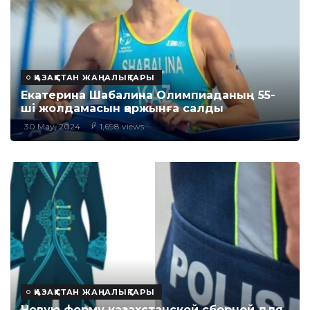
ҚАЗАҚСТАН ЖАҢАЛЫҚТАРЫ
Екатерина Шабалина Олимпиаданың 55-
ші жолдамасын қоржынға салды
30 May, 2024
1,698 views
ҚАЗАҚСТАН ЖАҢАЛЫҚТАРЫ
Новую форму казахстанской сборной для