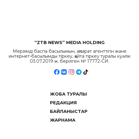
рекордных
объемов.
“ZTB NEWS” MEDIA HOLDING
Мерзімді баспа басылымын, ақпарат агенттігін және
интернет-басылымды тіркеу, қайта тіркеу туралы куәлік
03.07.2019 ж. берілген № 17772-СИ.
ЖОБА ТУРАЛЫ
РЕДАКЦИЯ
БАЙЛАНЫСТАР
ЖАРНАМА