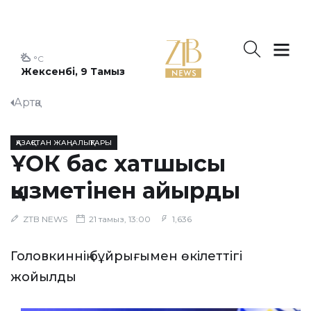
°C
Жексенбі, 9 Тамыз
Артқа
ҚАЗАҚСТАН ЖАҢАЛЫҚТАРЫ
ҰОК бас хатшысы
қызметінен айырды
ZTB NEWS
21 тамыз, 13:00
1,636
Головкиннің бұйрығымен өкілеттігі
жойылды