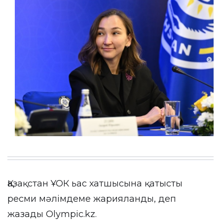
Қазақстан ҰОК ьас хатшысына қатысты
ресми мәлімдеме жарияланды, деп
жазады
Olympic.kz
.