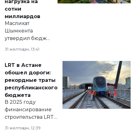
нагрузка на
сотни
миллиардов
Маслихат
Шымкента
утвердил бюджет
города на 2026–
31 желтоқсан, 13:41
2028 годы.
Соответствующий
LRT в Астане
документ
обошел дороги:
появился в базе
рекордные траты
нормативных
республиканского
правовых актов и
бюджета
на сайте маслихат
В 2025 году
города.
финансирование
строительства LRT
в Астане из
31 желтоқсан, 12:39
республиканского
бюджета достигло