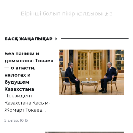
Бірінші болып пікір қалдырыңыз
БАСҚА ЖАҢАЛЫҚТАР
Без паники и
домыслов: Токаев
— о власти,
налогах и
будущем
Казахстана
Президент
Казахстана Касым-
Жомарт Токаев
прокомментировал
5 қаңтар, 10:15
сразу несколько
актуальных тем —