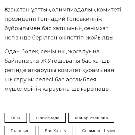
Қазақстан ұлттық олимпиадалық комитеті
президенті Геннадий Головкиннің
бұйрығымен бас хатшының сенімхат
негізінде берілген өкілеттігі жойылды.
Одан бөлек, сенімінің жоғалуына
байланысты Ж.Утешеваны бас хатшы
ретінде атқарушы комитет құрамынан
шығару мәселесі бас ассамблея
мүшелерінің қарауына шығарылады.
НОК
Олимпиада
Жанар Утешова
Головкин
Бас Хатшы
Сенімнен Шықты