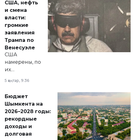
США, нефть
от слухов о
и смена
политических
власти:
реформах до
громкие
вопросов армии,
заявления
экономики и
Трампа по
личного здоровья.
Венесуэле
США
намерены, по
их
утверждению,
5 қаңтар, 9:36
принести
свободу
Бюджет
народу
Шымкента на
Венесуэлы.
2026–2028 годы:
рекордные
доходы и
долговая