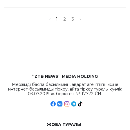
‹
1
2
3
›
“ZTB NEWS” MEDIA HOLDING
Мерзімді баспа басылымын, ақпарат агенттігін және
интернет-басылымды тіркеу, қайта тіркеу туралы куәлік
03.07.2019 ж. берілген № 17772-СИ.
ЖОБА ТУРАЛЫ