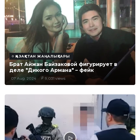
ҚАЗАҚСТАН ЖАҢАЛЫҚТАРЫ
Брат Айжан Байзаковой фигурирует в
деле "Дикого Армана" – фейк
07 Aug, 2024
9,031 views