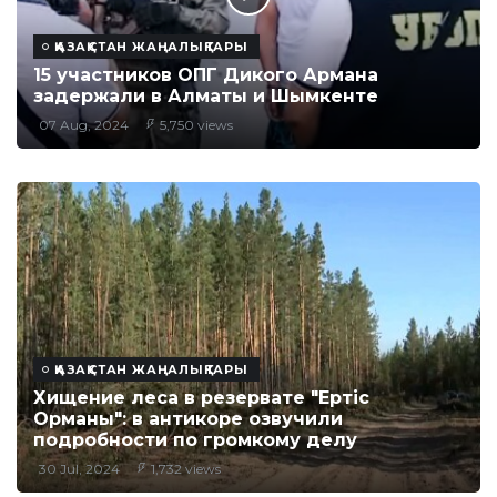
ҚАЗАҚСТАН ЖАҢАЛЫҚТАРЫ
15 участников ОПГ Дикого Армана
задержали в Алматы и Шымкенте
07 Aug, 2024
5,750 views
ҚАЗАҚСТАН ЖАҢАЛЫҚТАРЫ
Хищение леса в резервате "Ертіс
Орманы": в антикоре озвучили
подробности по громкому делу
30 Jul, 2024
1,732 views