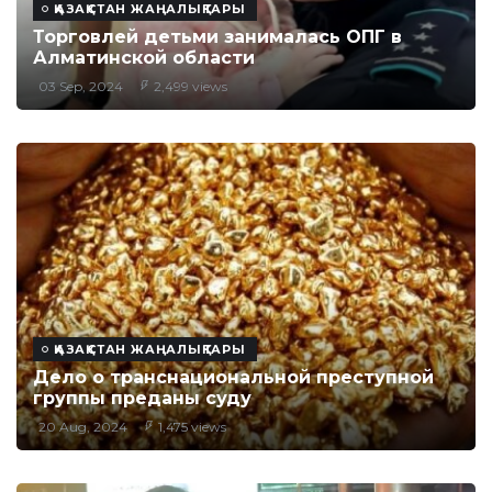
ҚАЗАҚСТАН ЖАҢАЛЫҚТАРЫ
Торговлей детьми занималась ОПГ в
Алматинской области
03 Sep, 2024
2,499 views
ҚАЗАҚСТАН ЖАҢАЛЫҚТАРЫ
Дело о транснациональной преступной
группы преданы суду
20 Aug, 2024
1,475 views