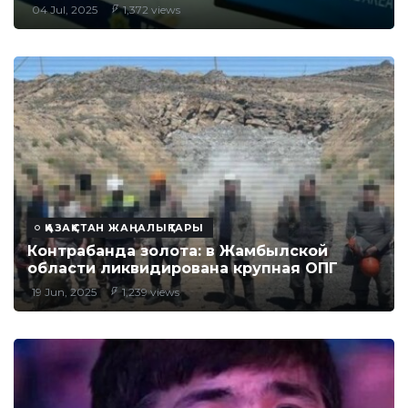
04 Jul, 2025
1,372 views
ҚАЗАҚСТАН ЖАҢАЛЫҚТАРЫ
Контрабанда золота: в Жамбылской
области ликвидирована крупная ОПГ
19 Jun, 2025
1,239 views