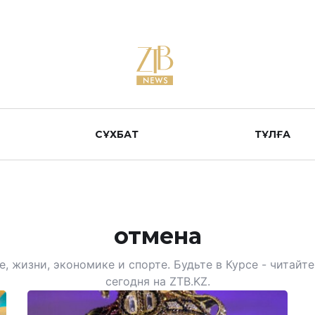
СҰХБАТ
ТҰЛҒА
отмена
, жизни, экономике и спорте. Будьте в Курсе - читай
сегодня на ZTB.KZ.