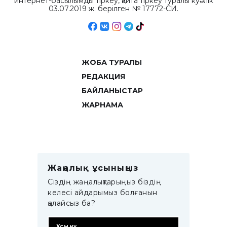
интернет-басылымды тіркеу, қайта тіркеу туралы куәлік
03.07.2019 ж. берілген № 17772-СИ.
ЖОБА ТУРАЛЫ
РЕДАКЦИЯ
БАЙЛАНЫСТАР
ЖАРНАМА
Жаңалық ұсыныңыз
Сіздің жаңалықтарыңыз біздің
келесі айдарымыз болғанын
қалайсыз ба?
Ұсыну