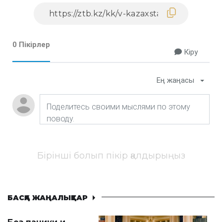
0 Пікірлер
Кіру
Ең жаңасы
Бірінші болып пікір қалдырыңыз
БАСҚА ЖАҢАЛЫҚТАР