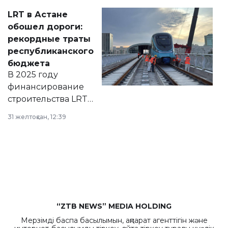
Соответствующий
LRT в Астане
документ
обошел дороги:
появился в базе
рекордные траты
нормативных
республиканского
правовых актов и
бюджета
на сайте маслихат
В 2025 году
города.
финансирование
строительства LRT
в Астане из
31 желтоқсан, 12:39
республиканского
бюджета достигло
рекордных
объемов.
“ZTB NEWS” MEDIA HOLDING
Мерзімді баспа басылымын, ақпарат агенттігін және