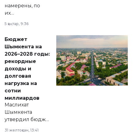
намерены, по
их
утверждению,
5 қаңтар, 9:36
принести
свободу
Бюджет
народу
Шымкента на
Венесуэлы.
2026–2028 годы:
рекордные
доходы и
долговая
нагрузка на
сотни
миллиардов
Маслихат
Шымкента
утвердил бюджет
города на 2026–
31 желтоқсан, 13:41
2028 годы.