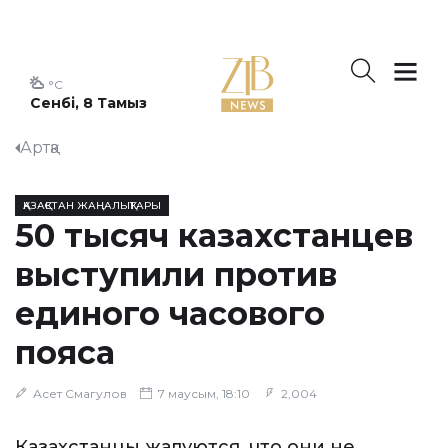
°C
Сенбі, 8 Тамыз
Артқа
ҚАЗАҚСТАН ЖАҢАЛЫҚТАРЫ
50 тысяч казахстанцев
выступили против
единого часового
пояса
Асет Смагулов
7 маусым, 18:10
2,004
Казахстанцы жалуются, что они не