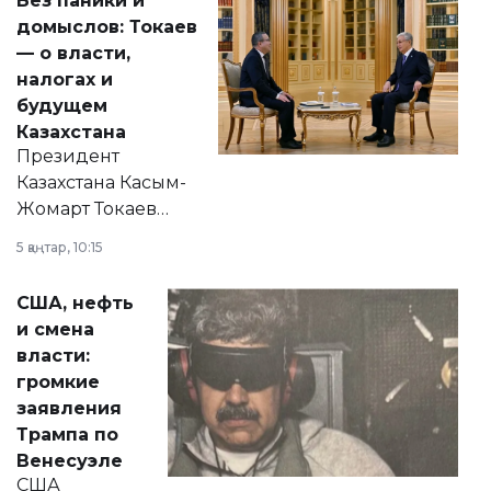
Без паники и
домыслов: Токаев
— о власти,
налогах и
будущем
Казахстана
Президент
Казахстана Касым-
Жомарт Токаев
прокомментировал
5 қаңтар, 10:15
сразу несколько
актуальных тем —
США, нефть
от слухов о
и смена
политических
власти:
реформах до
громкие
вопросов армии,
заявления
экономики и
Трампа по
личного здоровья.
Венесуэле
США