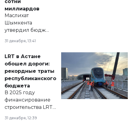
сотни
миллиардов
Маслихат
Шымкента
утвердил бюджет
города на 2026–
31 декабря, 13:41
2028 годы.
Соответствующий
LRT в Астане
документ
обошел дороги:
появился в базе
рекордные траты
нормативных
республиканского
правовых актов и
бюджета
на сайте маслихат
В 2025 году
города.
финансирование
строительства LRT
в Астане из
31 декабря, 12:39
республиканского
бюджета достигло
рекордных