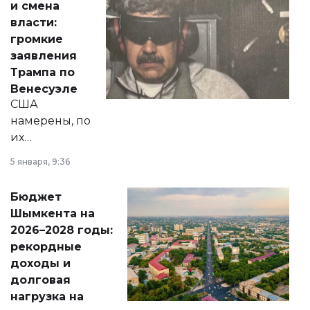
и смена
политических
власти:
реформах до
громкие
вопросов армии,
заявления
экономики и
Трампа по
личного здоровья.
Венесуэле
США
намерены, по
их
утверждению,
5 января, 9:36
принести
свободу
Бюджет
народу
Шымкента на
Венесуэлы.
2026–2028 годы:
рекордные
доходы и
долговая
нагрузка на