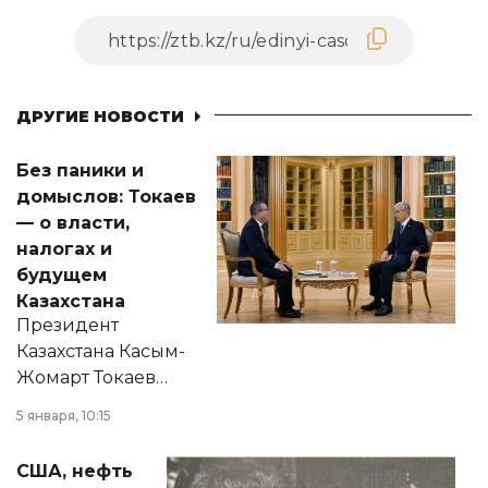
ДРУГИЕ НОВОСТИ
Без паники и
домыслов: Токаев
— о власти,
налогах и
будущем
Казахстана
Президент
Казахстана Касым-
Жомарт Токаев
прокомментировал
5 января, 10:15
сразу несколько
актуальных тем —
США, нефть
от слухов о