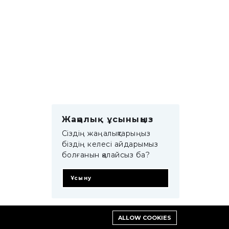
Жаңалық ұсыныңыз
Сіздің жаңалықтарыңыз
біздің келесі айдарымыз
болғанын қалайсыз ба?
Ұсыну
ALLOW COOKIES