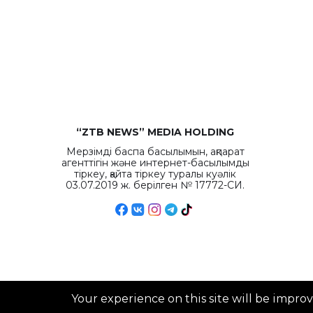
“ZTB NEWS” MEDIA HOLDING
Мерзімді баспа басылымын, ақпарат
агенттігін және интернет-басылымды
тіркеу, қайта тіркеу туралы куәлік
03.07.2019 ж. берілген № 17772-СИ.
Your experience on this site will be impro