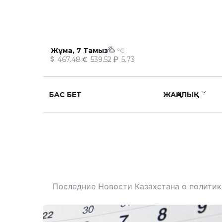
Жұма, 7 Тамыз
°C
467.48
539.52
5.73
БАС БЕТ
ЖАҢАЛЫҚ
Последние Новости Казахстана о политике