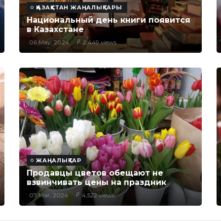
ҚАЗАҚСТАН ЖАҢАЛЫҚТАРЫ
Национальный день книги появится
в Казахстане
06 May, 2024
2,449 views
ЖАҢАЛЫҚТАР
Продавцы цветов обещают не
взвинчивать цены на праздник
07 Mar, 2024
4,522 views