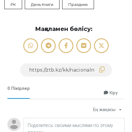
РК
День Книги
Праздник
Мақаламен бөлісу:
0 Пікірлер
Кіру
Ең жаңасы