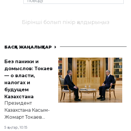
Бірінші болып пікір қалдырыңыз
БАСҚА ЖАҢАЛЫҚТАР
Без паники и
домыслов: Токаев
— о власти,
налогах и
будущем
Казахстана
Президент
Казахстана Касым-
Жомарт Токаев
прокомментировал
5 қаңтар, 10:15