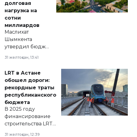
долговая
нагрузка на
сотни
миллиардов
Маслихат
Шымкента
утвердил бюджет
города на 2026–
31 желтоқсан, 13:41
2028 годы.
Соответствующий
LRT в Астане
документ
обошел дороги:
появился в базе
рекордные траты
нормативных
республиканского
правовых актов и
бюджета
на сайте маслихат
В 2025 году
города.
финансирование
строительства LRT
в Астане из
31 желтоқсан, 12:39