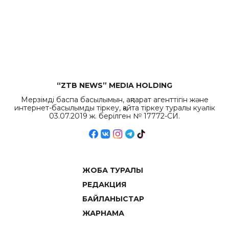
республиканского
бюджета достигло
рекордных
объемов.
“ZTB NEWS” MEDIA HOLDING
Мерзімді баспа басылымын, ақпарат агенттігін және
интернет-басылымды тіркеу, қайта тіркеу туралы куәлік
03.07.2019 ж. берілген № 17772-СИ.
ЖОБА ТУРАЛЫ
РЕДАКЦИЯ
БАЙЛАНЫСТАР
ЖАРНАМА