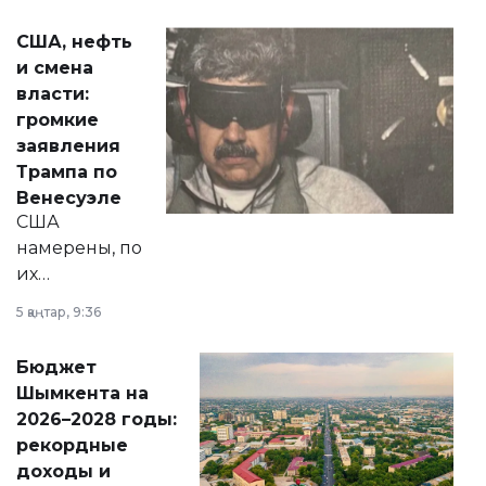
сразу несколько
актуальных тем —
США, нефть
от слухов о
и смена
политических
власти:
реформах до
громкие
вопросов армии,
заявления
экономики и
Трампа по
личного здоровья.
Венесуэле
США
намерены, по
их
утверждению,
5 қаңтар, 9:36
принести
свободу
Бюджет
народу
Шымкента на
Венесуэлы.
2026–2028 годы:
рекордные
доходы и