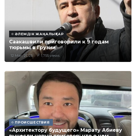
ӘЛЕМДІК ЖАҢАЛЫҚТАР
Саакашвили приговорили к 9 годам
тюрьмы в Грузии
12 Mar, 2025
1,755 views
ПРОИСШЕСТВИЯ
«Архитектору будущего» Марату Абиеву
вынесли новый приговор: что о нем