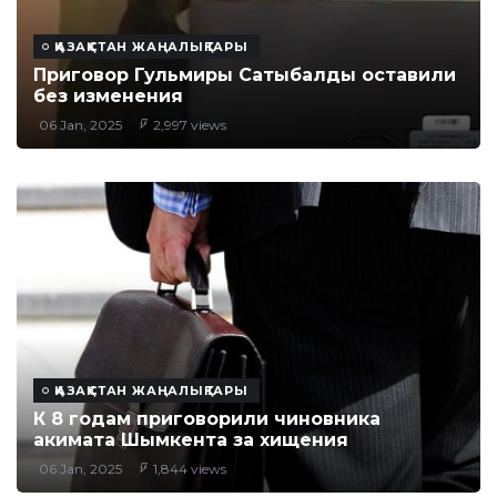
ҚАЗАҚСТАН ЖАҢАЛЫҚТАРЫ
Приговор Гульмиры Сатыбалды оставили
без изменения
06 Jan, 2025
2,997 views
ҚАЗАҚСТАН ЖАҢАЛЫҚТАРЫ
К 8 годам приговорили чиновника
акимата Шымкента за хищения
06 Jan, 2025
1,844 views