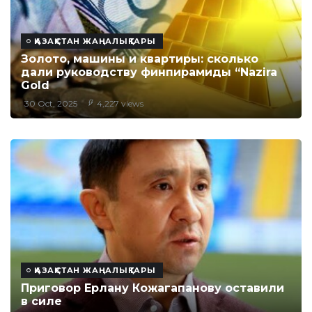
ҚАЗАҚСТАН ЖАҢАЛЫҚТАРЫ
Золото, машины и квартиры: сколько
дали руководству финпирамиды “Nazira
Gold
30 Oct, 2025
4,227 views
ҚАЗАҚСТАН ЖАҢАЛЫҚТАРЫ
Приговор Ерлану Кожагапанову оставили
в силе