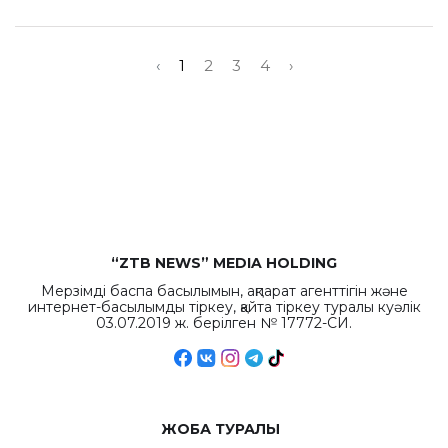
‹
1
2
3
4
›
“ZTB NEWS” MEDIA HOLDING
Мерзімді баспа басылымын, ақпарат агенттігін және
интернет-басылымды тіркеу, қайта тіркеу туралы куәлік
03.07.2019 ж. берілген № 17772-СИ.
ЖОБА ТУРАЛЫ