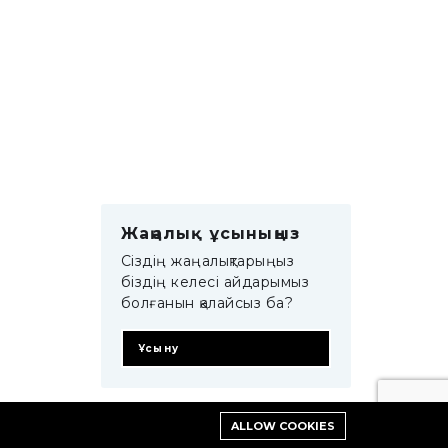
Жаңалық ұсыныңыз
Сіздің жаңалықтарыңыз
біздің келесі айдарымыз
болғанын қалайсыз ба?
Ұсыну
ALLOW COOKIES