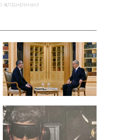
ір қалдырыңыз