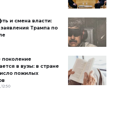
ть и смена власти:
 заявления Трампа по
ле
 поколение
ется в вузы: в стране
число пожилых
ов
 12:50