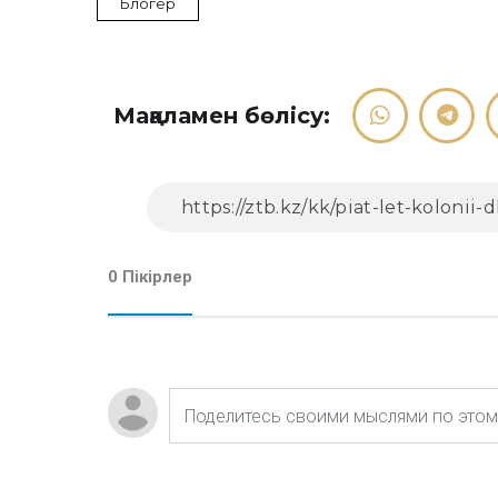
Блогер
Мақаламен бөлісу:
0 Пікірлер