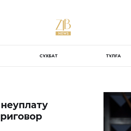
СҰХБАТ
ТҰЛҒА
 неуплату
приговор