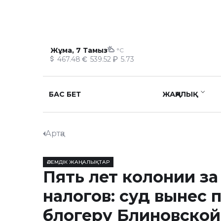
Жұма, 7 Тамыз
°C
467.48
539.52
5.73
БАС БЕТ
ЖАҢАЛЫҚ
Артқа
ӘЛЕМДІК ЖАҢАЛЫҚТАР
Пять лет колонии за
налогов: суд вынес 
блогеру Блиновской