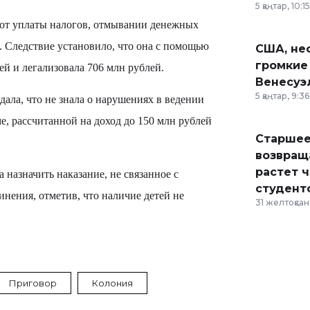
5 қаңтар, 10:15
 от уплаты налогов, отмывании денежных
. Следствие установило, что она с помощью
США, неф
громкие
ей и легализовала 706 млн рублей.
Венесуэ
5 қаңтар, 9:36
дала, что не знала о нарушениях в ведении
е, рассчитанной на доход до 150 млн рублей
Старшее
возвраща
растет 
 назначить наказание, не связанное с
студент
нения, отметив, что наличие детей не
31 желтоқсан,
Приговор
Колония