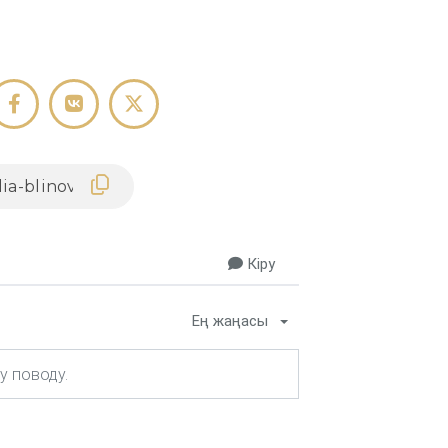
Кіру
Ең жаңасы