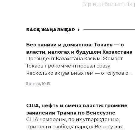
Бірінші болып пік
БАСҚА ЖАҢАЛЫҚТАР
Без паники и домыслов: Токаев — о
власти, налогах и будущем Казахстана
Президент Казахстана Касым-Жомарт
Токаев прокомментировал сразу
несколько актуальных тем — от слухов о
политических реформах до вопросов
5 қаңтар, 10:15
армии, экономики и личного здоровья.
США, нефть и смена власти: громкие
заявления Трампа по Венесуэле
США намерены, по их утверждению,
принести свободу народу Венесуэлы.