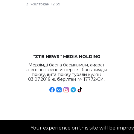
рекордных объемов.
31 желтоқсан, 12:39
“ZTB NEWS” MEDIA HOLDING
Мерзімді баспа басылымын, ақпарат
агенттігін және интернет-басылымды
тіркеу, қайта тіркеу туралы куәлік
03.07.2019 ж. берілген № 17772-СИ.
Your experience on this site will be impro