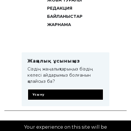
ЖОБА ТУРАЛЫ
РЕДАКЦИЯ
БАЙЛАНЫСТАР
ЖАРНАМА
Жаңалық ұсыныңыз
Сіздің жаңалықтарыңыз біздің
келесі айдарымыз болғанын
қалайсыз ба?
Ұсыну
© 2014–2025 ZTB.KZ
Your experience on this site will be