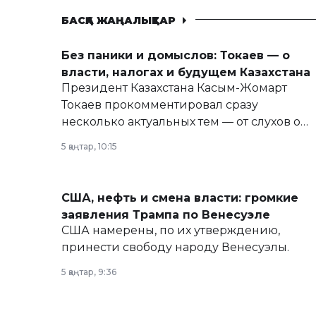
БАСҚА ЖАҢАЛЫҚТАР
Без паники и домыслов: Токаев — о
власти, налогах и будущем Казахстана
Президент Казахстана Касым-Жомарт
Токаев прокомментировал сразу
несколько актуальных тем — от слухов о
политических реформах до вопросов
5 қаңтар, 10:15
армии, экономики и личного здоровья.
США, нефть и смена власти: громкие
заявления Трампа по Венесуэле
США намерены, по их утверждению,
принести свободу народу Венесуэлы.
5 қаңтар, 9:36