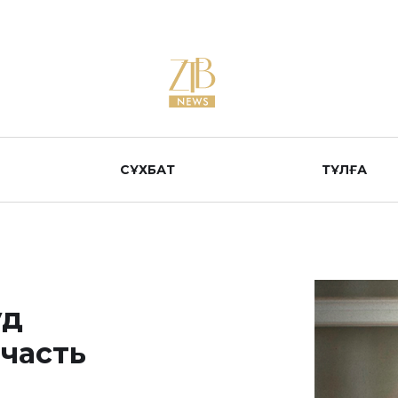
СҰХБАТ
ТҰЛҒА
уд
 часть