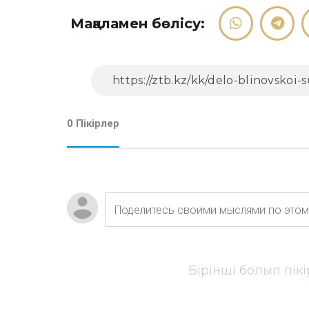
Мақаламен бөлісу:
0 Пікірлер
Бірінші болып пік