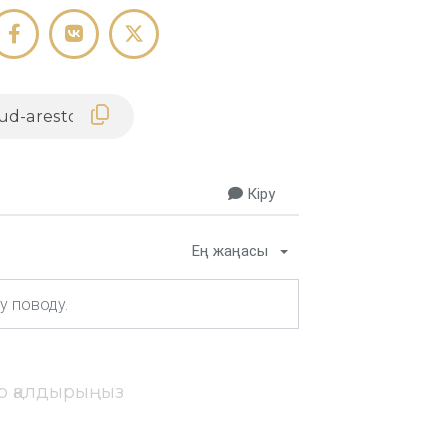
Кіру
Ең жаңасы
ір қалдырыңыз