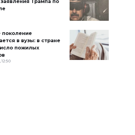
 заявления Трампа по
ле
 поколение
ется в вузы: в стране
число пожилых
ов
 12:50