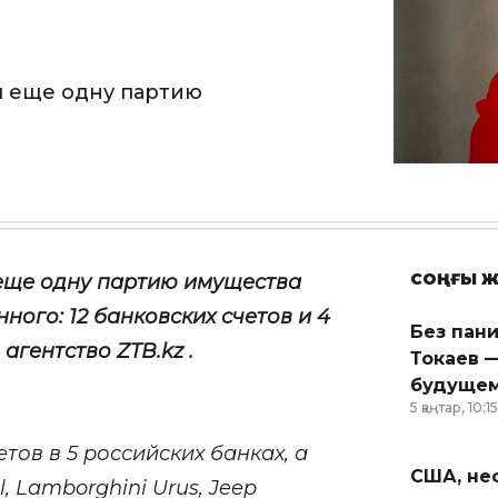
л еще одну партию
СОҢҒЫ Ж
е
ще одну партию имущества
анного
: 12
банковских счетов и 4
Без пан
 агентство
ZTB
.
kz
.
Токаев —
будущем
5 қаңтар, 10:15
етов в 5 российских банках, а
США, неф
, Lamborghini Urus, Jeep