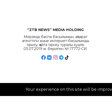
“ZTB NEWS” MEDIA HOLDING
Мерзімді баспа басылымын, ақпарат
агенттігін және интернет-басылымды
тіркеу, қайта тіркеу туралы куәлік
03.07.2019 ж. берілген № 17772-СИ.
Your experience on this site will be impro