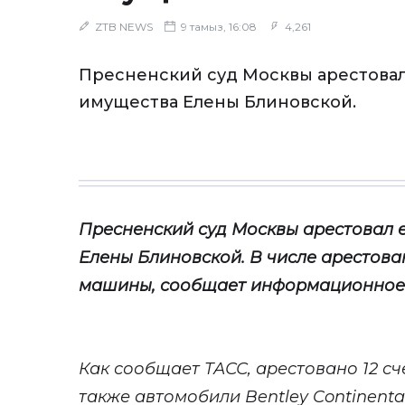
ZTB NEWS
9 тамыз, 16:08
4,261
Пресненский суд Москвы арестова
имущества Елены Блиновской.
Пресненский суд Москвы
арестовал 
Елены
Блиновской
. В числе арестов
машины, сообщает информационное
Как сообщает
ТАСС
, а
рестовано 12 сч
также автомобили Bentley Continental