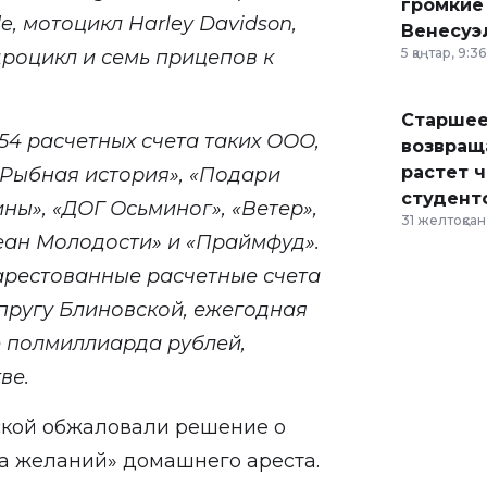
громкие
de, мотоцикл Harley Davidson,
Венесуэ
5 қаңтар, 9:36
дроцикл и семь прицепов к
Старшее
54 расчетных счета таких ООО,
возвраща
растет 
Рыбная история
»
,
«
Подари
студент
ины
»
,
«
ДОГ Осьминог
»
,
«
Ветер
»
,
31 желтоқсан,
еан Молодости
»
и
«
Праймфуд
»
.
арестованные расчетные счета
ругу Блиновской, ежегодная
е полмиллиарда рублей,
ве.
ской обжаловали решение о
 желаний» домашнего ареста.