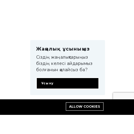
Жаңалық ұсыныңыз
Сіздің жаңалықтарыңыз
біздің келесі айдарымыз
болғанын қалайсыз ба?
Ұсыну
ALLOW COOKIES