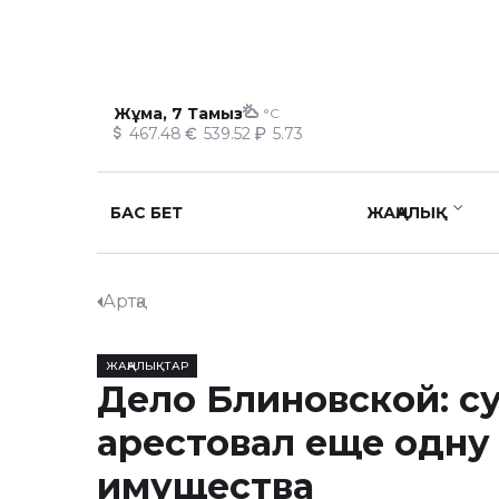
Жұма, 7 Тамыз
°C
467.48
539.52
5.73
БАС БЕТ
ЖАҢАЛЫҚ
Артқа
ЖАҢАЛЫҚТАР
Дело Блиновской: с
арестовал еще одну
имущества