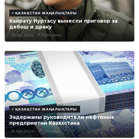
ҚАЗАҚСТАН ЖАҢАЛЫҚТАРЫ
Кайрату Нуртасу вынесли приговор за
дебош и драку
05 Jul, 2024
11,514 views
ҚАЗАҚСТАН ЖАҢАЛЫҚТАРЫ
Задержаны руководители нефтяных
предприятий Казахстана
25 Jun, 2024
1,711 views