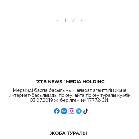
‹
1
2
›
“ZTB NEWS” MEDIA HOLDING
Мерзімді баспа басылымын, ақпарат агенттігін және
интернет-басылымды тіркеу, қайта тіркеу туралы куәлік
03.07.2019 ж. берілген № 17772-СИ.
ЖОБА ТУРАЛЫ