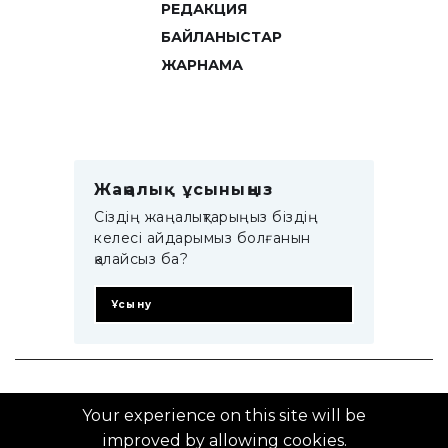
РЕДАКЦИЯ
БАЙЛАНЫСТАР
ЖАРНАМА
Жаңалық ұсыныңыз
Сіздің жаңалықтарыңыз біздің
келесі айдарымыз болғанын
қалайсыз ба?
Ұсыну
© 2014–2025 ZTB.KZ
Your experience on this site will be
improved by allowing cookies.