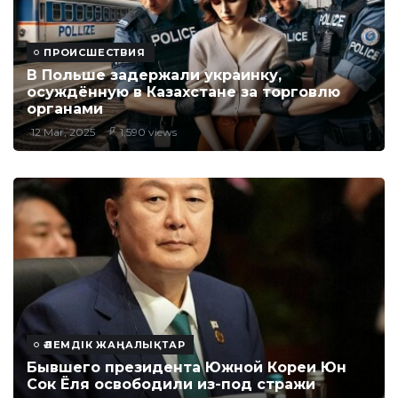
ПРОИСШЕСТВИЯ
В Польше задержали украинку,
осуждённую в Казахстане за торговлю
органами
12 Mar, 2025
1,590 views
ӘЛЕМДІК ЖАҢАЛЫҚТАР
Бывшего президента Южной Кореи Юн
Сок Ëля освободили из-под стражи