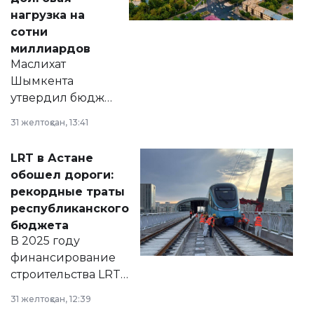
нагрузка на
сотни
миллиардов
Маслихат
Шымкента
утвердил бюджет
города на 2026–
31 желтоқсан, 13:41
2028 годы.
Соответствующий
LRT в Астане
документ
обошел дороги:
появился в базе
рекордные траты
нормативных
республиканского
правовых актов и
бюджета
на сайте маслихат
В 2025 году
города.
финансирование
строительства LRT
в Астане из
31 желтоқсан, 12:39
республиканского