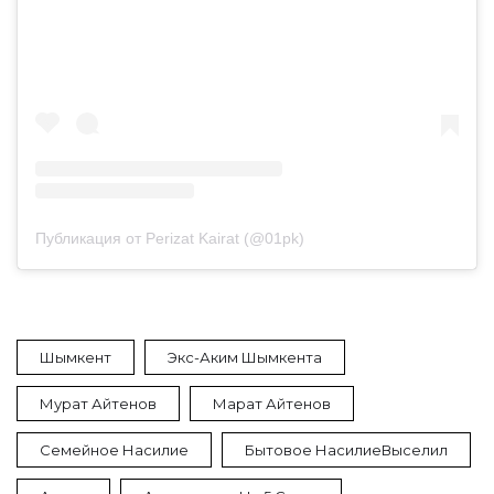
Публикация от Perizat Kairat (@01pk)
Шымкент
Экс-Аким Шымкента
Мурат Айтенов
Марат Айтенов
Семейное Насилие
Бытовое НасилиеВыселил