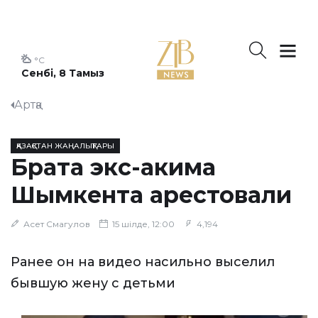
°C
Сенбі, 8 Тамыз
Артқа
ҚАЗАҚСТАН ЖАҢАЛЫҚТАРЫ
Брата экс-акима
Шымкента арестовали
Асет Смагулов
15 шілде, 12:00
4,194
Ранее он на видео насильно выселил
бывшую жену с детьми