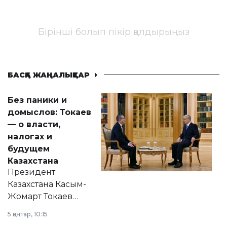
Бірінші болып пікір қалдырыңыз
БАСҚА ЖАҢАЛЫҚТАР
Без паники и
домыслов: Токаев
— о власти,
налогах и
будущем
Казахстана
Президент
Казахстана Касым-
Жомарт Токаев
прокомментировал
5 қаңтар, 10:15
сразу несколько