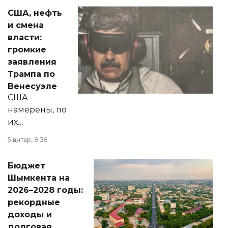
актуальных тем —
США, нефть
от слухов о
и смена
политических
власти:
реформах до
громкие
вопросов армии,
заявления
экономики и
Трампа по
личного здоровья.
Венесуэле
США
намерены, по
их
утверждению,
5 қаңтар, 9:36
принести
свободу
Бюджет
народу
Шымкента на
Венесуэлы.
2026–2028 годы:
рекордные
доходы и
долговая