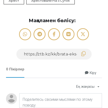
Арест
Арестовали На 5 Суток
Мақаламен бөлісу:
0 Пікірлер
Кіру
Ең жаңасы