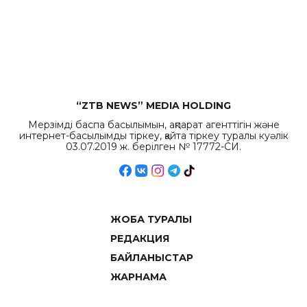
бюджета достигло
рекордных
объемов.
“ZTB NEWS” MEDIA HOLDING
Мерзімді баспа басылымын, ақпарат агенттігін және
интернет-басылымды тіркеу, қайта тіркеу туралы куәлік
03.07.2019 ж. берілген № 17772-СИ.
ЖОБА ТУРАЛЫ
РЕДАКЦИЯ
БАЙЛАНЫСТАР
ЖАРНАМА