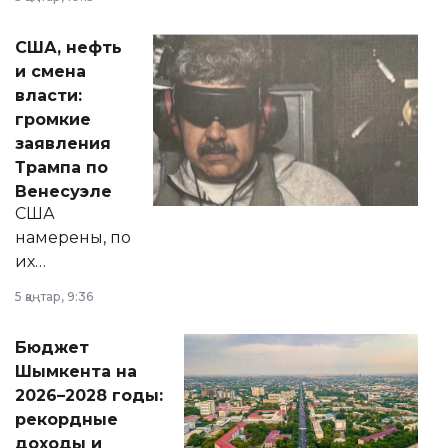
сразу несколько
актуальных тем —
США, нефть
от слухов о
и смена
политических
власти:
реформах до
громкие
вопросов армии,
заявления
экономики и
Трампа по
личного здоровья.
Венесуэле
США
намерены, по
их
утверждению,
5 қаңтар, 9:36
принести
свободу
Бюджет
народу
Шымкента на
Венесуэлы.
2026–2028 годы:
рекордные
доходы и