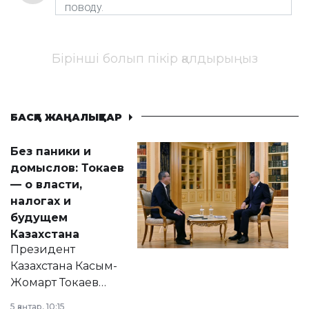
Бірінші болып пікір қалдырыңыз
БАСҚА ЖАҢАЛЫҚТАР
Без паники и
домыслов: Токаев
— о власти,
налогах и
будущем
Казахстана
Президент
Казахстана Касым-
Жомарт Токаев
прокомментировал
5 қаңтар, 10:15