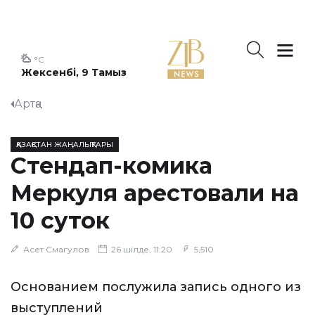
°C
Жексенбі, 9 Тамыз
Артқа
ҚАЗАҚСТАН ЖАҢАЛЫҚТАРЫ
Стендап-комика
Меркуля арестовали на
10 суток
Асет Смагулов
26 шілде, 11:20
5,510
Основанием послужила запись одного из
выступлений