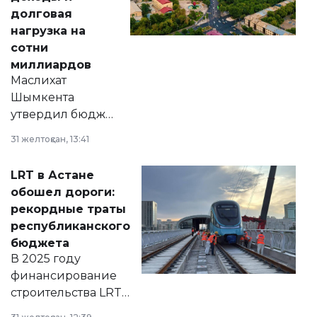
долговая
нагрузка на
сотни
миллиардов
Маслихат
Шымкента
утвердил бюджет
города на 2026–
31 желтоқсан, 13:41
2028 годы.
Соответствующий
LRT в Астане
документ
обошел дороги:
появился в базе
рекордные траты
нормативных
республиканского
правовых актов и
бюджета
на сайте маслихат
В 2025 году
города.
финансирование
строительства LRT
в Астане из