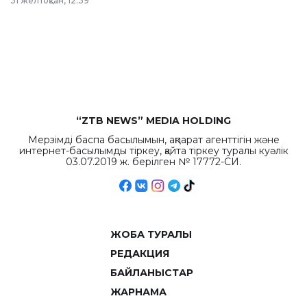
31 желтоқсан, 12:39
республиканского
бюджета достигло
рекордных
объемов.
“ZTB NEWS” MEDIA HOLDING
Мерзімді баспа басылымын, ақпарат агенттігін және
интернет-басылымды тіркеу, қайта тіркеу туралы куәлік
03.07.2019 ж. берілген № 17772-СИ.
ЖОБА ТУРАЛЫ
РЕДАКЦИЯ
БАЙЛАНЫСТАР
ЖАРНАМА