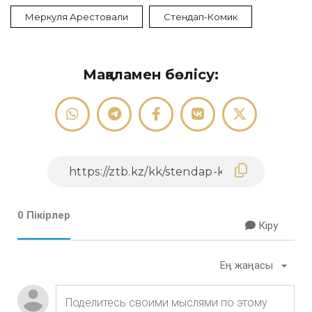
Меркуля Арестовали
Стендап-Комик
Мақаламен бөлісу:
0 Пікірлер
Кіру
Ең жаңасы