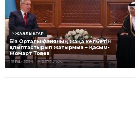
ЖАҢАЛЫҚТАР
Біз Орталық Азияның жаңа келбетін
қалыптастырып жатырмыз – Қасым-
Жомарт Тоқаев
15 Feb, 2024
2,372 views