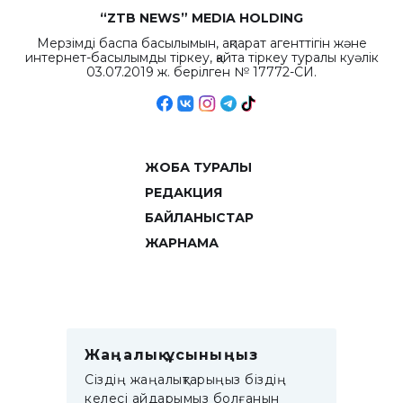
“ZTB NEWS” MEDIA HOLDING
Мерзімді баспа басылымын, ақпарат агенттігін және
интернет-басылымды тіркеу, қайта тіркеу туралы куәлік
03.07.2019 ж. берілген № 17772-СИ.
ЖОБА ТУРАЛЫ
РЕДАКЦИЯ
БАЙЛАНЫСТАР
ЖАРНАМА
Жаңалық ұсыныңыз
Сіздің жаңалықтарыңыз біздің
келесі айдарымыз болғанын