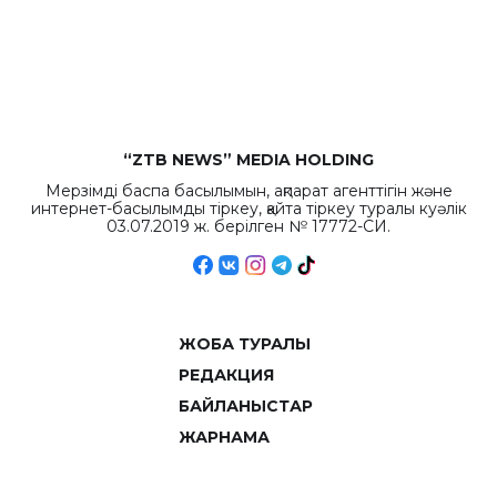
“ZTB NEWS” MEDIA HOLDING
Мерзімді баспа басылымын, ақпарат агенттігін және
интернет-басылымды тіркеу, қайта тіркеу туралы куәлік
03.07.2019 ж. берілген № 17772-СИ.
ЖОБА ТУРАЛЫ
РЕДАКЦИЯ
БАЙЛАНЫСТАР
ЖАРНАМА