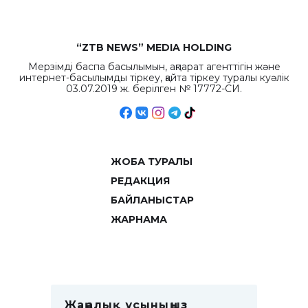
“ZTB NEWS” MEDIA HOLDING
Мерзімді баспа басылымын, ақпарат агенттігін және
интернет-басылымды тіркеу, қайта тіркеу туралы куәлік
03.07.2019 ж. берілген № 17772-СИ.
ЖОБА ТУРАЛЫ
РЕДАКЦИЯ
БАЙЛАНЫСТАР
ЖАРНАМА
Жаңалық ұсыныңыз