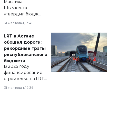
Маслихат
Шымкента
утвердил бюджет
города на 2026–
31 желтоқсан, 13:41
2028 годы.
Соответствующий
LRT в Астане
документ
обошел дороги:
появился в базе
рекордные траты
нормативных
республиканского
правовых актов и
бюджета
на сайте маслихат
В 2025 году
города.
финансирование
строительства LRT
в Астане из
31 желтоқсан, 12:39
республиканского
бюджета достигло
рекордных
объемов.