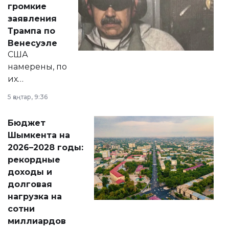
громкие
вопросов армии,
заявления
экономики и
Трампа по
личного здоровья.
Венесуэле
США
намерены, по
их
утверждению,
5 қаңтар, 9:36
принести
свободу
Бюджет
народу
Шымкента на
Венесуэлы.
2026–2028 годы:
рекордные
доходы и
долговая
нагрузка на
сотни
миллиардов