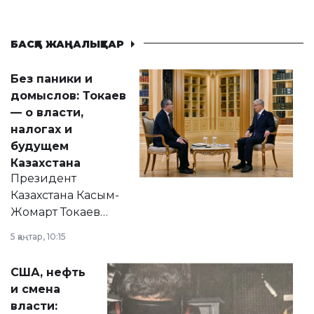
БАСҚА ЖАҢАЛЫҚТАР
Без паники и
домыслов: Токаев
— о власти,
налогах и
будущем
Казахстана
Президент
Казахстана Касым-
Жомарт Токаев
прокомментировал
5 қаңтар, 10:15
сразу несколько
актуальных тем —
США, нефть
от слухов о
и смена
политических
власти:
реформах до