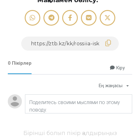
Мақаламен бөлісу:
0 Пікірлер
Кіру
Ең жаңасы
Бірінші болып пікір қалдырыңыз