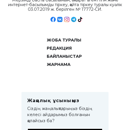
Мерзімді баспа басылымын, ақпарат агенттігін және
интернет-басылымды тіркеу, қайта тіркеу туралы куәлік
03.07.2019 ж. берілген № 17772-СИ.
ЖОБА ТУРАЛЫ
РЕДАКЦИЯ
БАЙЛАНЫСТАР
ЖАРНАМА
Жаңалық ұсыныңыз
Сіздің жаңалықтарыңыз біздің
келесі айдарымыз болғанын
қалайсыз ба?