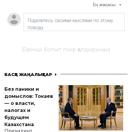
Ең жаңасы
Бірінші болып пікір қалдырыңыз
БАСҚА ЖАҢАЛЫҚТАР
Без паники и
домыслов: Токаев
— о власти,
налогах и
будущем
Казахстана
Президент