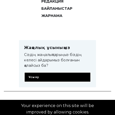
РЕДАКЦИЯ
БАЙЛАНЫСТАР
ЖАРНАМА
Жаңалық ұсыныңыз
Сіздің жаңалықтарыңыз біздің
келесі айдарымыз болғанын
қалайсыз ба?
Ұсыну
© 2014–2025 ZTB.KZ
Your experience on this site will be
improved by allowing cookies.