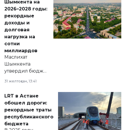
Шымкента на
Венесуэлы.
2026–2028 годы:
рекордные
доходы и
долговая
нагрузка на
сотни
миллиардов
Маслихат
Шымкента
утвердил бюджет
города на 2026–
31 желтоқсан, 13:41
2028 годы.
Соответствующий
LRT в Астане
документ
обошел дороги:
появился в базе
рекордные траты
нормативных
республиканского
правовых актов и
бюджета
на сайте маслихат