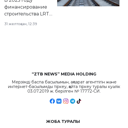
В 2025 году
города.
финансирование
строительства LRT
в Астане из
31 желтоқсан, 12:39
республиканского
бюджета достигло
рекордных
объемов.
“ZTB NEWS” MEDIA HOLDING
Мерзімді баспа басылымын, ақпарат агенттігін және
интернет-басылымды тіркеу, қайта тіркеу туралы куәлік
03.07.2019 ж. берілген № 17772-СИ.
ЖОБА ТУРАЛЫ