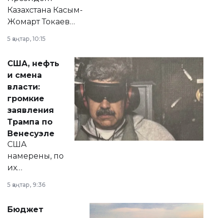
Казахстана Касым-
Жомарт Токаев
прокомментировал
5 қаңтар, 10:15
сразу несколько
актуальных тем —
США, нефть
от слухов о
и смена
политических
власти:
реформах до
громкие
вопросов армии,
заявления
экономики и
Трампа по
личного здоровья.
Венесуэле
США
намерены, по
их
утверждению,
5 қаңтар, 9:36
принести
свободу
Бюджет
народу