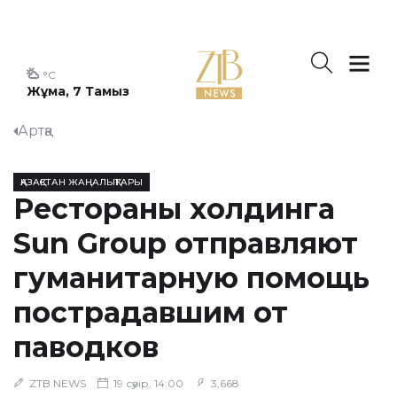
°C
Жұма, 7 Тамыз
Артқа
ҚАЗАҚСТАН ЖАҢАЛЫҚТАРЫ
Рестораны холдинга
Sun Group отправляют
гуманитарную помощь
пострадавшим от
паводков
ZTB NEWS
19 сәуір, 14:00
3,668