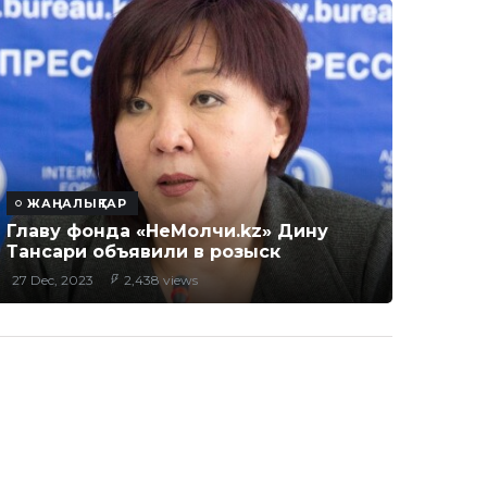
ЖАҢАЛЫҚТАР
Главу фонда «НеМолчи.kz» Дину
Тансари объявили в розыск
27 Dec, 2023
2,438 views