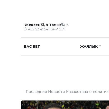
Жексенбі, 9 Тамыз
°C
469.93
541.64
5.71
БАС БЕТ
ЖАҢАЛЫҚ
Последние Новости Казахстана о политике