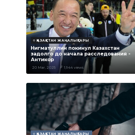
ҚАЗАҚСТАН ЖАҢАЛЫҚТАРЫ
Нигматуллин покинул Казахстан
задолго до начала расследования -
Антикор
20 Mar, 2025
1,944 views
ҚАЗАҚСТАН ЖАҢАЛЫҚТАРЫ