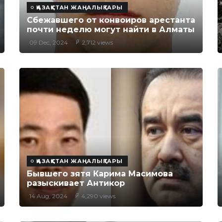
ҚАЗАҚСТАН ЖАҢАЛЫҚТАРЫ
Сбежавшего от конвоиров арестанта
почти неделю могут найти в Алматы
09 Dec, 2024
2,712 views
ҚАЗАҚСТАН ЖАҢАЛЫҚТАРЫ
Бывшего зятя Карима Масимова
разыскивает Антикор
14 Aug, 2024
4,290 views