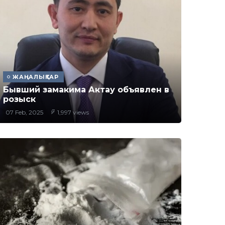
ЖАҢАЛЫҚТАР
Бывший замакима Актау объявлен в
розыск
07 Feb, 2025
1,997 views