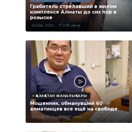
Грабитель стрелявший в жилом
комплексе Алматы до сих пор в
розыске
24 Dec, 2024
1,913 views
ҚАЗАҚСТАН ЖАҢАЛЫҚТАРЫ
Мошенник, обманувший 60
алматинцев все ещё на свободе
23 Aug, 2024
7,747 views