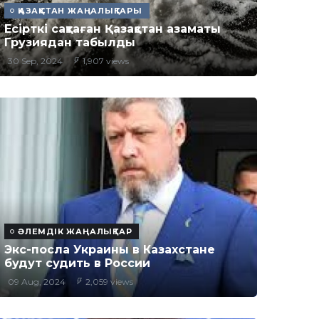
ҚАЗАҚСТАН ЖАҢАЛЫҚТАРЫ
Есірткі сақтаған Қазақстан азаматы
Грузиядан табылды
30 Sep, 2024
1,907 views
ӘЛЕМДІК ЖАҢАЛЫҚТАР
Экс-посла Украины в Казахстане
будут судить в России
09 Aug, 2024
2,059 views