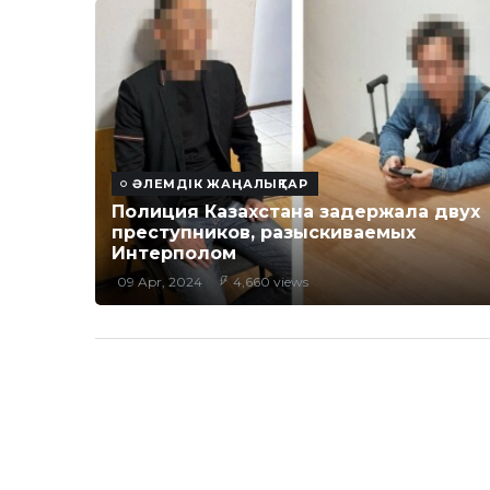
ӘЛЕМДІК ЖАҢАЛЫҚТАР
Полиция Казахстана задержала двух
преступников, разыскиваемых
Интерполом
09 Apr, 2024
4,660 views