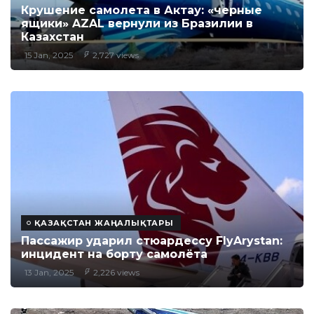
Крушение самолета в Актау: «черные
ящики» AZAL вернули из Бразилии в
Казахстан
15 Jan, 2025
2,727 views
ҚАЗАҚСТАН ЖАҢАЛЫҚТАРЫ
Пассажир ударил стюардессу FlyArystan:
инцидент на борту самолёта
13 Jan, 2025
2,226 views