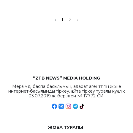
‹
1
2
›
“ZTB NEWS” MEDIA HOLDING
Мерзімді баспа басылымын, ақпарат агенттігін және
интернет-басылымды тіркеу, қайта тіркеу туралы куәлік
03.07.2019 ж. берілген № 17772-СИ.
ЖОБА ТУРАЛЫ