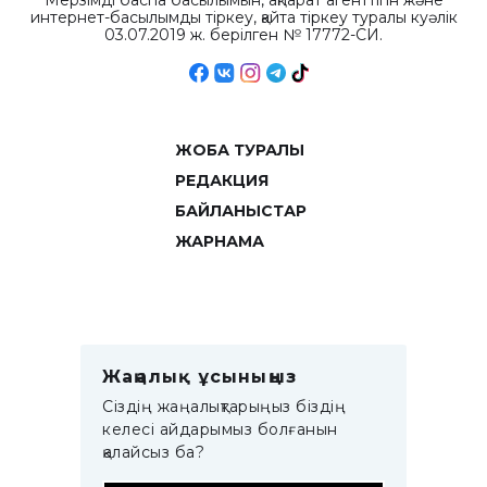
Мерзімді баспа басылымын, ақпарат агенттігін және
интернет-басылымды тіркеу, қайта тіркеу туралы куәлік
03.07.2019 ж. берілген № 17772-СИ.
ЖОБА ТУРАЛЫ
РЕДАКЦИЯ
БАЙЛАНЫСТАР
ЖАРНАМА
Жаңалық ұсыныңыз
Сіздің жаңалықтарыңыз біздің
келесі айдарымыз болғанын
қалайсыз ба?