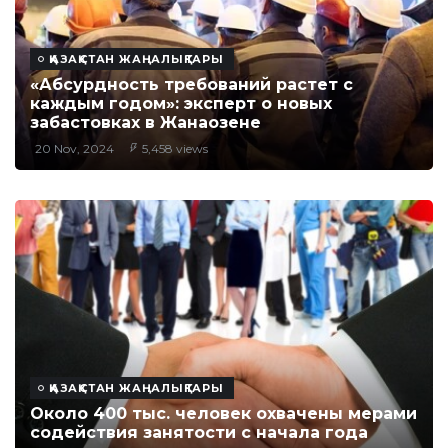
ҚАЗАҚСТАН ЖАҢАЛЫҚТАРЫ
«Абсурдность требований растет с
каждым годом»: эксперт о новых
забастовках в Жанаозене
20 Nov, 2024
5,458 views
ҚАЗАҚСТАН ЖАҢАЛЫҚТАРЫ
Около 400 тыс. человек охвачены мерами
содействия занятости с начала года