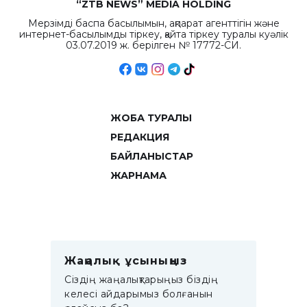
“ZTB NEWS” MEDIA HOLDING
Мерзімді баспа басылымын, ақпарат агенттігін және
интернет-басылымды тіркеу, қайта тіркеу туралы куәлік
03.07.2019 ж. берілген № 17772-СИ.
ЖОБА ТУРАЛЫ
РЕДАКЦИЯ
БАЙЛАНЫСТАР
ЖАРНАМА
Жаңалық ұсыныңыз
Сіздің жаңалықтарыңыз біздің
келесі айдарымыз болғанын