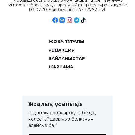
Мерзімді баспа басылымын, ақпарат агенттігін және
интернет-басылымды тіркеу, қайта тіркеу туралы куәлік
03.07.2019 ж. берілген № 17772-СИ.
ЖОБА ТУРАЛЫ
РЕДАКЦИЯ
БАЙЛАНЫСТАР
ЖАРНАМА
Жаңалық ұсыныңыз
Сіздің жаңалықтарыңыз біздің
келесі айдарымыз болғанын
қалайсыз ба?