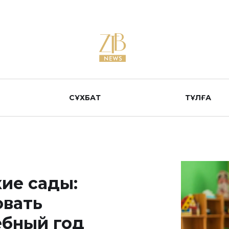
СҰХБАТ
ТҰЛҒА
ие сады:
овать
ебный год