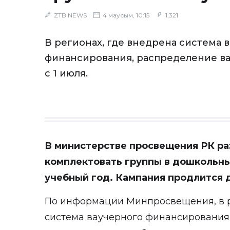
ZTB NEWS
4 маусым, 10:15
1,321
В регионах, где внедрена система 
финансирования, распределение ва
с 1 июля.
В министерстве просвещения РК ра
комплектовать группы в дошкольны
учебный год. Кампания продлится до
По информации Минпросвещения, в р
система ваучерного финансирования