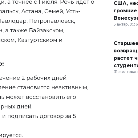
 а точнее с 1 июля. Речь идет о
США, неф
громкие
альск, Астана, Семей, Усть-
Венесуэ
Павлодар, Петропавловск,
5 қаңтар, 9:36
, а также Байзакском,
ском, Казгуртскиом и
Старшее
возвраща
растет 
о:
студент
31 желтоқсан,
течение 2 рабочих дней.
ление становится неактивным,
ь может восстановить его
арных дней.
 и подписать договор за 5
ируется.