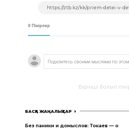
0 Пікірлер
Бірінші болып пік
БАСҚА ЖАҢАЛЫҚТАР
Без паники и домыслов: Токаев — о