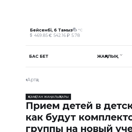
Бейсенбі, 6 Тамыз
°C
469.85
542.16
5.78
БАС БЕТ
ЖАҢАЛЫҚ
Артқа
ҚАЗАҚСТАН ЖАҢАЛЫҚТАРЫ
Прием детей в детск
как будут комплект
группы на новый уч