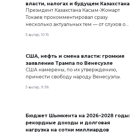
власти, налогах и будущем Казахстана
Президент Казахстана Касым-Жомарт
Токаев прокомментировал сразу
несколько актуальных тем — от слухов о
политических реформах до вопросов
5 қаңтар, 10:15
армии, экономики и личного здоровья.
США, нефть и смена власти: громкие
заявления Трампа по Венесуэле
США намерены, по их утверждению,
принести свободу народу Венесуэлы.
5 қаңтар, 9:36
Бюджет Шымкента на 2026–2028 годы:
рекордные доходы и долговая
нагрузка на сотни миллиардов