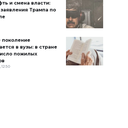
ть и смена власти:
 заявления Трампа по
ле
 поколение
ется в вузы: в стране
число пожилых
ов
 12:50