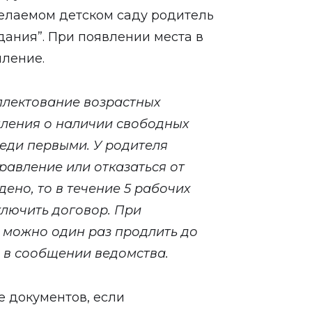
желаемом детском саду родитель
дания”. При появлении места в
мление.
плектование возрастных
омления о наличии свободных
реди первыми. У родителя
правление или отказаться от
ено, то в течение 5 рабочих
ключить договор. При
 можно один раз продлить до
я в сообщении ведомства.
е документов, если