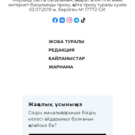
Мерзімді баспа басылымын, ақпарат агенттігін және
интернет-басылымды тіркеу, қайта тіркеу туралы куәлік
03.07.2019 ж. берілген № 17772-СИ.
ЖОБА ТУРАЛЫ
РЕДАКЦИЯ
БАЙЛАНЫСТАР
ЖАРНАМА
Жаңалық ұсыныңыз
Сіздің жаңалықтарыңыз біздің
келесі айдарымыз болғанын
қалайсыз ба?