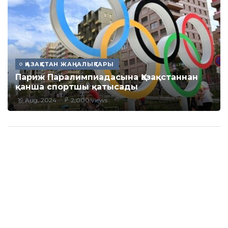
ҚАЗАҚСТАН ЖАҢАЛЫҚТАРЫ
Париж Паралимпиадасына Қазақстаннан
қанша спортшы қатысады
19 Aug, 2024
2,000 views