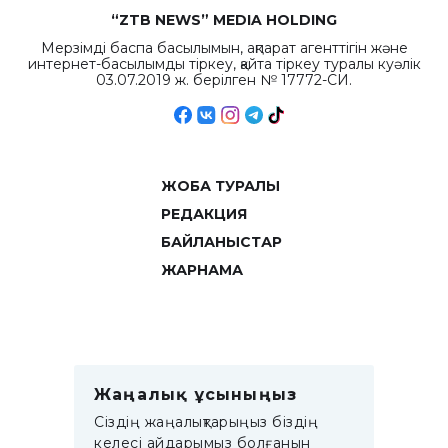
“ZTB NEWS” MEDIA HOLDING
Мерзімді баспа басылымын, ақпарат агенттігін және
интернет-басылымды тіркеу, қайта тіркеу туралы куәлік
03.07.2019 ж. берілген № 17772-СИ.
ЖОБА ТУРАЛЫ
РЕДАКЦИЯ
БАЙЛАНЫСТАР
ЖАРНАМА
Жаңалық ұсыныңыз
Сіздің жаңалықтарыңыз біздің
келесі айдарымыз болғанын