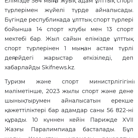
Елімізде 584 мыңға жуық адам ұлттық спорт
түрлерімен жүйелі түрде айналысады.
Бүгінде республикада ұлттық спорт түрлері
бойынша 14 спорт клубы мен 13 спорт
мектебі бар. Жыл сайын елімізде ұлттық
спорт түрлерінен 1 мыңнан астам түрлі
деңгейдегі жарыстар өткізіледі, деп
хабарлайды
Skifnews.kz.
Туризм және спорт министрлігігінің
мәліметінше, 2023 жылы спорт және дене
шынықтырумен айналысатын ерекше
қажеттіліктері бар адамдар саны 56 822-ні
құрады. 10 күннен кейін Парижде XVII
Жазғы Паралимпиада басталады. Бұл