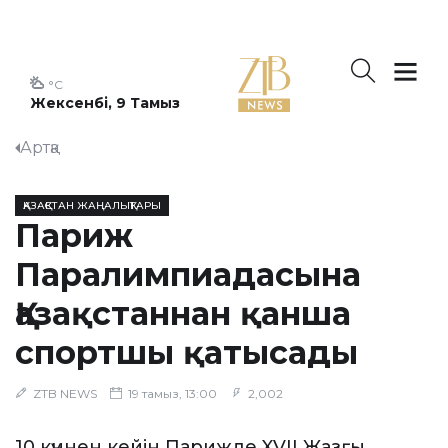
°C
Жексенбі, 9 Тамыз
Артқа
ҚАЗАҚСТАН ЖАҢАЛЫҚТАРЫ
Париж
Паралимпиадасына
Қазақстаннан қанша
спортшы қатысады
ZTB NEWS
19 тамыз, 13:00
2,002
10 күннен кейін Парижде XVII Жазғы