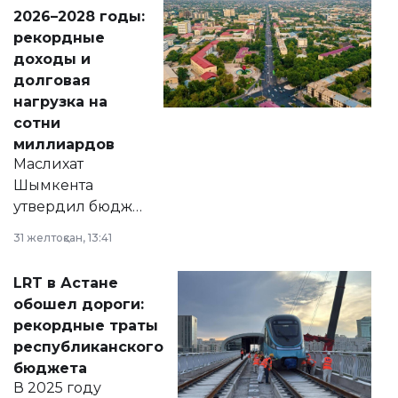
Венесуэлы.
2026–2028 годы:
рекордные
доходы и
долговая
нагрузка на
сотни
миллиардов
Маслихат
Шымкента
утвердил бюджет
города на 2026–
31 желтоқсан, 13:41
2028 годы.
Соответствующий
LRT в Астане
документ
обошел дороги:
появился в базе
рекордные траты
нормативных
республиканского
правовых актов и
бюджета
на сайте маслихат
В 2025 году