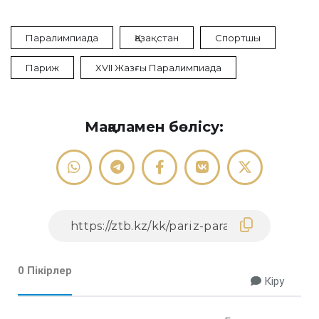
Паралимпиада
Қазақстан
Спортшы
Париж
XVII Жазғы Паралимпиада
Мақаламен бөлісу:
0 Пікірлер
Кіру