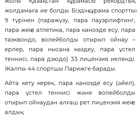
жолы Қазақстан құрамасы рекордтық
жолдамаға ие болды. Біздің құрама спорттың
9 түрінен (паражүзу, пара пауэрлифтинг,
пара жеңіл атлетика, пара каноэде есу, пара
таэквондо, волейболды отырып ойнау –
ерлер, пара нысана көздеу, пара үстел
теннисі, пара дзюдо) 33 лицензия иеленді.
Жалпы 44 спортшы Парижге барады.
Айта кету керек, пара каноэде есу (әйел),
пара үстел теннисі және волейболды
отырып ойнаудан алғаш рет лицензия жеңіп
алдық.