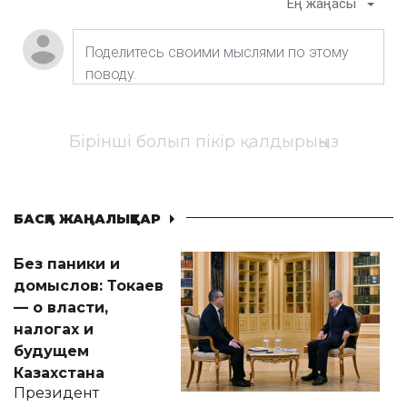
Ең жаңасы
Бірінші болып пікір қалдырыңыз
БАСҚА ЖАҢАЛЫҚТАР
Без паники и
домыслов: Токаев
— о власти,
налогах и
будущем
Казахстана
Президент