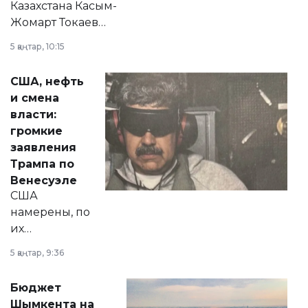
Казахстана Касым-
Жомарт Токаев
прокомментировал
5 қаңтар, 10:15
сразу несколько
актуальных тем —
США, нефть
от слухов о
и смена
политических
власти:
реформах до
громкие
вопросов армии,
заявления
экономики и
Трампа по
личного здоровья.
Венесуэле
США
намерены, по
их
утверждению,
5 қаңтар, 9:36
принести
свободу
Бюджет
народу
Шымкента на