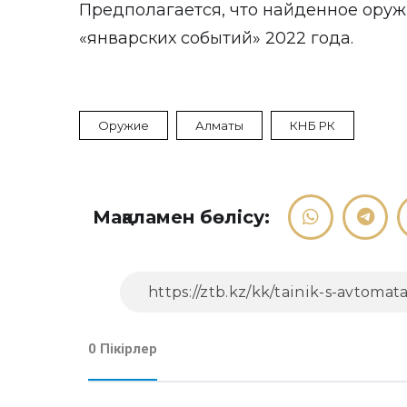
Предполагается, что найденное ору
«январских событий» 2022 года.
Оружие
Алматы
КНБ РК
Мақаламен бөлісу:
0 Пікірлер