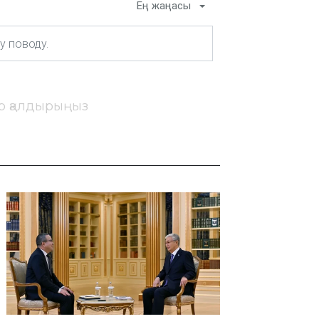
Ең жаңасы
ір қалдырыңыз