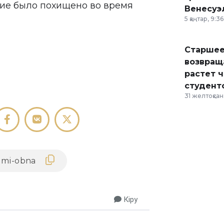
жие было похищено во время
Венесуэ
5 қаңтар, 9:36
Старшее
возвраща
растет 
студент
31 желтоқсан,
Кіру