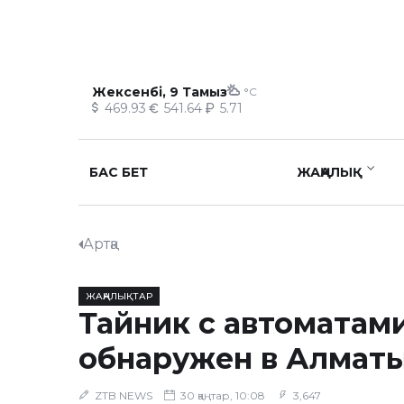
Жексенбі, 9 Тамыз
°C
469.93
541.64
5.71
БАС БЕТ
ЖАҢАЛЫҚ
Артқа
ЖАҢАЛЫҚТАР
Тайник с автоматам
обнаружен в Алмат
ZTB NEWS
30 қаңтар, 10:08
3,647