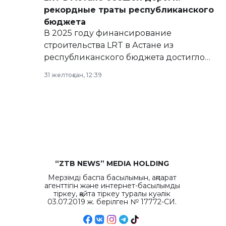
рекордные траты республиканского
бюджета
В 2025 году финансирование
строительства LRT в Астане из
республиканского бюджета достигло
рекордных объемов.
31 желтоқсан, 12:39
“ZTB NEWS” MEDIA HOLDING
Мерзімді баспа басылымын, ақпарат
агенттігін және интернет-басылымды
тіркеу, қайта тіркеу туралы куәлік
03.07.2019 ж. берілген № 17772-СИ.