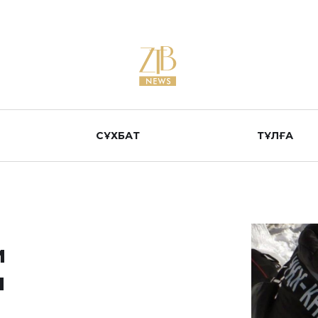
СҰХБАТ
ТҰЛҒА
и
ы