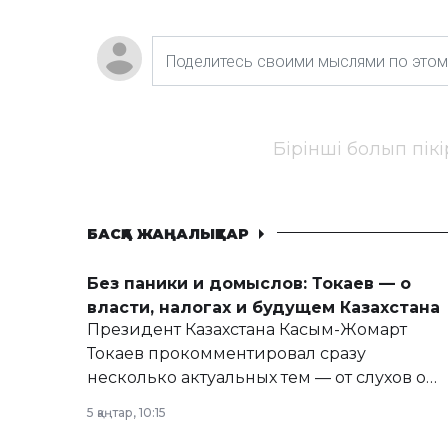
Бірінші болып пік
БАСҚА ЖАҢАЛЫҚТАР
Без паники и домыслов: Токаев — о
власти, налогах и будущем Казахстана
Президент Казахстана Касым-Жомарт
Токаев прокомментировал сразу
несколько актуальных тем — от слухов о
политических реформах до вопросов
5 қаңтар, 10:15
армии, экономики и личного здоровья.