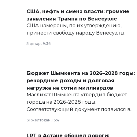
США, нефть и смена власти: громкие
заявления Трампа по Венесуэле
США намерены, по их утверждению,
принести свободу народу Венесуэлы.
5 қаңтар, 9:36
Бюджет Шымкента на 2026–2028 годы:
рекордные доходы и долговая
нагрузка на сотни миллиардов
Маслихат Шымкента утвердил бюджет
города на 2026–2028 годы.
Соответствующий документ появился в
базе нормативных правовых актов и на
31 желтоқсан, 13:41
сайте маслихат города.
LRT в Астане обошел дороги: