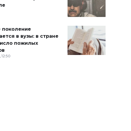
ле
 поколение
ется в вузы: в стране
число пожилых
ов
 12:50