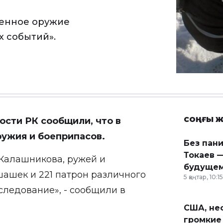
денное оружие
х событий».
СОҢҒЫ Ж
ости РК сообщили, что в
ужия и боеприпасов.
Без пан
Токаев —
 Калашникова, ружей и
будущем
 шашек и 221 патрон различного
5 қаңтар, 10:15
следование», - сообщили в
США, неф
громкие