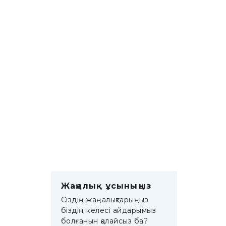
Жаңалық ұсыныңыз
Сіздің жаңалықтарыңыз
біздің келесі айдарымыз
болғанын қалайсыз ба?