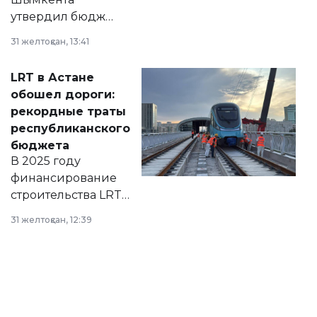
утвердил бюджет
города на 2026–
31 желтоқсан, 13:41
2028 годы.
Соответствующий
LRT в Астане
документ
обошел дороги:
появился в базе
рекордные траты
нормативных
республиканского
правовых актов и
бюджета
на сайте маслихат
В 2025 году
города.
финансирование
строительства LRT
в Астане из
31 желтоқсан, 12:39
республиканского
бюджета достигло
рекордных
объемов.