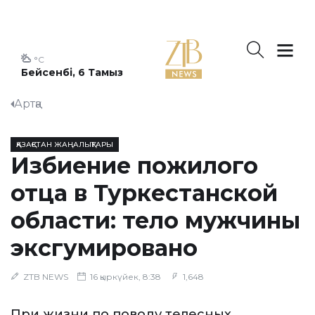
°C
Бейсенбі, 6 Тамыз
Артқа
ҚАЗАҚСТАН ЖАҢАЛЫҚТАРЫ
Избиение пожилого
отца в Туркестанской
области: тело мужчины
эксгумировано
ZTB NEWS
16 қыркүйек, 8:38
1,648
При жизни по поводу телесных