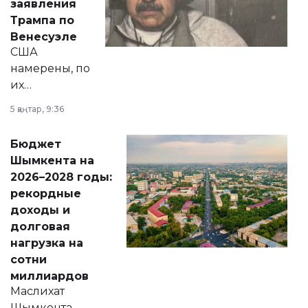
заявления
экономики и
Трампа по
личного здоровья.
Венесуэле
США
намерены, по
их
утверждению,
5 қаңтар, 9:36
принести
свободу
Бюджет
народу
Шымкента на
Венесуэлы.
2026–2028 годы:
рекордные
доходы и
долговая
нагрузка на
сотни
миллиардов
Маслихат
Шымкента