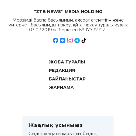
“ZTB NEWS” MEDIA HOLDING
Мерзімді баспа басылымын, ақпарат агенттігін және
интернет-басылымды тіркеу, қайта тіркеу туралы куәлік
03.07.2019 ж. берілген № 17772-СИ.
ЖОБА ТУРАЛЫ
РЕДАКЦИЯ
БАЙЛАНЫСТАР
ЖАРНАМА
Жаңалық ұсыныңыз
Сіздің жаңалықтарыңыз біздің