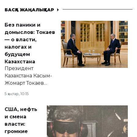
БАСҚА ЖАҢАЛЫҚТАР
Без паники и
домыслов: Токаев
— о власти,
налогах и
будущем
Казахстана
Президент
Казахстана Касым-
Жомарт Токаев
прокомментировал
5 қаңтар, 10:15
сразу несколько
актуальных тем —
США, нефть
от слухов о
и смена
политических
власти:
реформах до
громкие
вопросов армии,