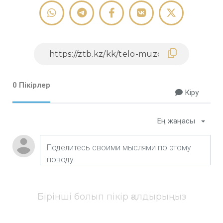
0 Пікірлер
Кіру
Ең жаңасы
Бірінші болып пікір қалдырыңыз