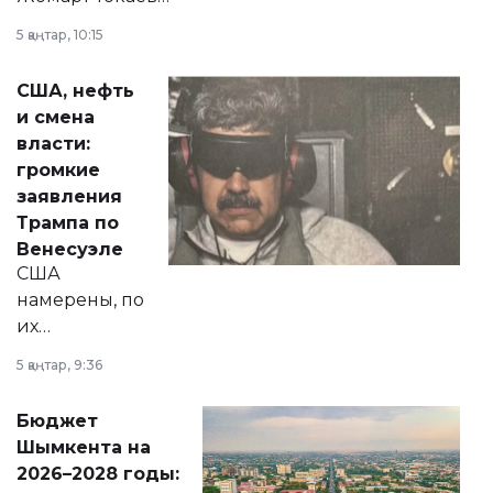
прокомментировал
5 қаңтар, 10:15
сразу несколько
актуальных тем —
США, нефть
от слухов о
и смена
политических
власти:
реформах до
громкие
вопросов армии,
заявления
экономики и
Трампа по
личного здоровья.
Венесуэле
США
намерены, по
их
утверждению,
5 қаңтар, 9:36
принести
свободу
Бюджет
народу
Шымкента на
Венесуэлы.
2026–2028 годы: