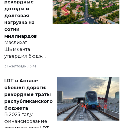
рекордные
доходы и
долговая
нагрузка на
сотни
миллиардов
Маслихат
Шымкента
утвердил бюджет
города на 2026–
31 желтоқсан, 13:41
2028 годы.
Соответствующий
LRT в Астане
документ
обошел дороги:
появился в базе
рекордные траты
нормативных
республиканского
правовых актов и
бюджета
на сайте маслихат
В 2025 году
города.
финансирование