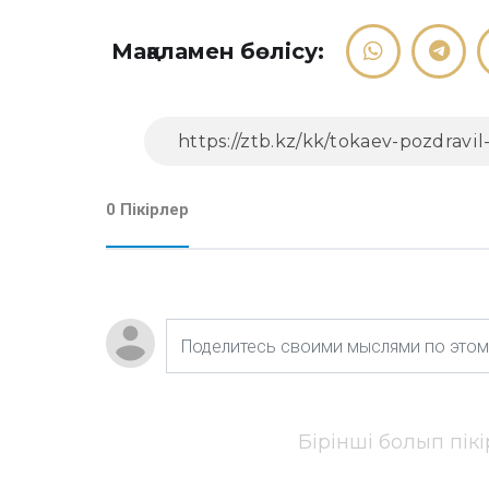
Мақаламен бөлісу:
0 Пікірлер
Бірінші болып пік