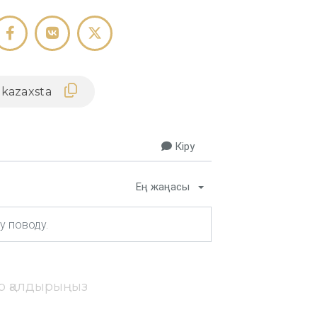
Кіру
Ең жаңасы
ір қалдырыңыз