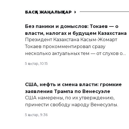
БАСҚА ЖАҢАЛЫҚТАР
Без паники и домыслов: Токаев — о
власти, налогах и будущем Казахстана
Президент Казахстана Касым-Жомарт
Токаев прокомментировал сразу
несколько актуальных тем — от слухов о
политических реформах до вопросов
5 қаңтар, 10:15
армии, экономики и личного здоровья.
США, нефть и смена власти: громкие
заявления Трампа по Венесуэле
США намерены, по их утверждению,
принести свободу народу Венесуэлы.
5 қаңтар, 9:36