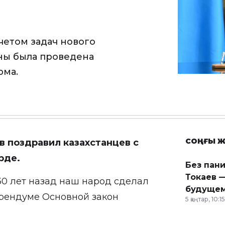
учетом задач нового
аны была проведена
рма.
СОҢҒЫ Ж
 поздравил казахстанцев с
рде.
Без пан
Токаев —
30 лет назад наш народ сделал
будущем
ерендуме Основной закон
5 қаңтар, 10:15