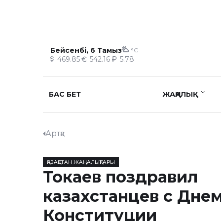
Бейсенбі, 6 Тамыз
°C
469.85
542.16
5.78
БАС БЕТ
ЖАҢАЛЫҚ
Артқа
ҚАЗАҚСТАН ЖАҢАЛЫҚТАРЫ
Токаев поздравил
казахстанцев с Дне
Конституции