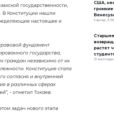
США, неф
захской государственности,
громкие
. В Конституции нашли
Венесуэ
5 қаңтар, 9:36
пределяющие настоящее и
Старшее
возвраща
правовой фундамент
растет 
ированного государства,
студент
31 желтоқсан,
ех граждан независимо от их
лежности. Конституция стала
о согласия и внутренней
ия в различных сферах
й”, - отметил Токаев.
етом задач нового этапа