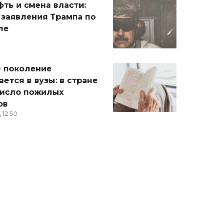
ть и смена власти:
 заявления Трампа по
ле
 поколение
ется в вузы: в стране
число пожилых
ов
 12:50