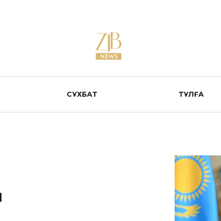
СҰХБАТ
ТҰЛҒА
м