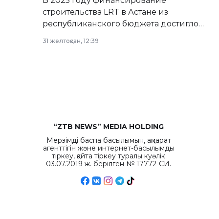
В 2025 году финансирование
строительства LRT в Астане из
республиканского бюджета достигло
рекордных объемов.
31 желтоқсан, 12:39
“ZTB NEWS” MEDIA HOLDING
Мерзімді баспа басылымын, ақпарат
агенттігін және интернет-басылымды
тіркеу, қайта тіркеу туралы куәлік
03.07.2019 ж. берілген № 17772-СИ.