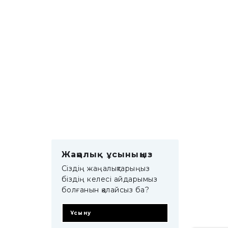
Жаңалық ұсыныңыз
Сіздің жаңалықтарыңыз
біздің келесі айдарымыз
болғанын қалайсыз ба?
Ұсыну