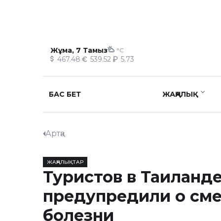
Жұма, 7 Тамыз
°C
467.48
539.52
5.73
БАС БЕТ
ЖАҢАЛЫҚ
Артқа
ЖАҢАЛЫҚТАР
Туристов в Таиланд
предупредили о см
болезни