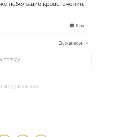
акже небольшие кровотечения.
Кіру
Ең жаңасы
ір қалдырыңыз