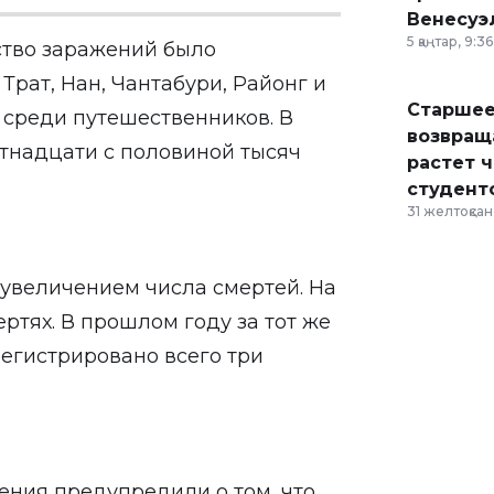
Венесуэ
5 қаңтар, 9:36
тво заражений было
Трат, Нан, Чантабури, Районг и
Старшее
 среди путешественников. В
возвраща
ятнадцати с половиной тысяч
растет 
студент
31 желтоқсан,
 увеличением числа смертей. На
ртях. В прошлом году за тот же
егистрировано всего три
ния предупредили о том, что