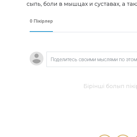
сыпь, боли в мышцах и суставах, а т
0 Пікірлер
Бірінші болып пік