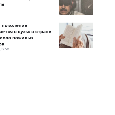
ле
 поколение
ется в вузы: в стране
число пожилых
ов
 12:50