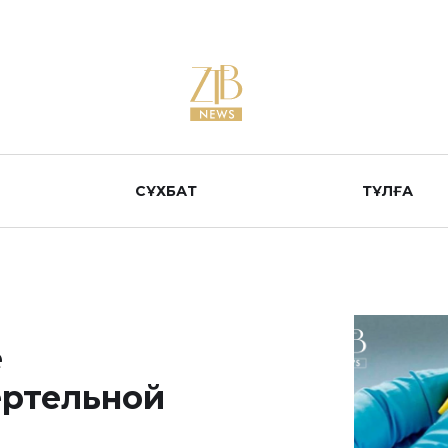
СҰХБАТ
ТҰЛҒА
е
ертельной