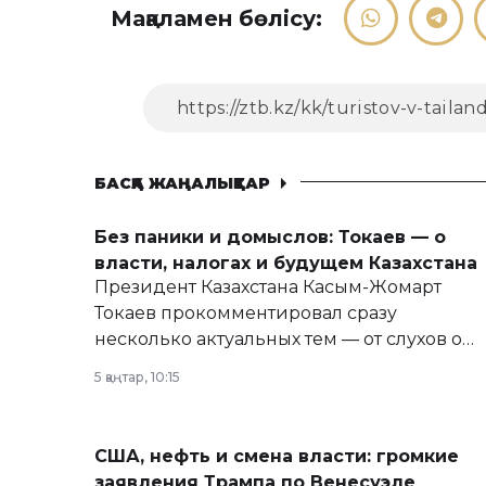
Мақаламен бөлісу:
БАСҚА ЖАҢАЛЫҚТАР
Без паники и домыслов: Токаев — о
власти, налогах и будущем Казахстана
Президент Казахстана Касым-Жомарт
Токаев прокомментировал сразу
несколько актуальных тем — от слухов о
политических реформах до вопросов
5 қаңтар, 10:15
армии, экономики и личного здоровья.
США, нефть и смена власти: громкие
заявления Трампа по Венесуэле