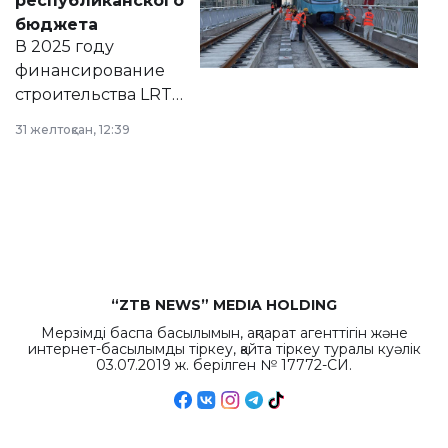
республиканского
правовых актов и
бюджета
на сайте маслихат
В 2025 году
города.
финансирование
строительства LRT
в Астане из
31 желтоқсан, 12:39
республиканского
бюджета достигло
рекордных
объемов.
“ZTB NEWS” MEDIA HOLDING
Мерзімді баспа басылымын, ақпарат агенттігін және
интернет-басылымды тіркеу, қайта тіркеу туралы куәлік
03.07.2019 ж. берілген № 17772-СИ.