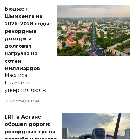
свободу
Бюджет
народу
Шымкента на
Венесуэлы.
2026–2028 годы:
рекордные
доходы и
долговая
нагрузка на
сотни
миллиардов
Маслихат
Шымкента
утвердил бюджет
города на 2026–
31 желтоқсан, 13:41
2028 годы.
Соответствующий
LRT в Астане
документ
обошел дороги:
появился в базе
рекордные траты
нормативных