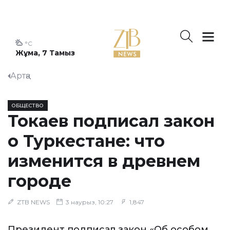
°C
Жұма, 7 Тамыз
Артқа
ОБЩЕСТВО
Токаев подписал закон
о Туркестане: что
изменится в древнем
городе
ZTB NEWS
3 наурыз, 10:27
1,847
Президент подписал закон «Об особом