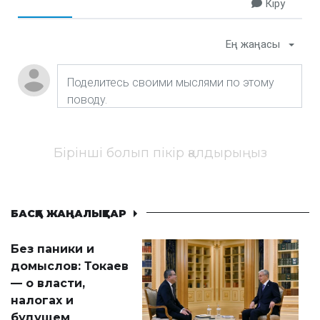
Кіру
Ең жаңасы
Бірінші болып пікір қалдырыңыз
БАСҚА ЖАҢАЛЫҚТАР
Без паники и
домыслов: Токаев
— о власти,
налогах и
будущем