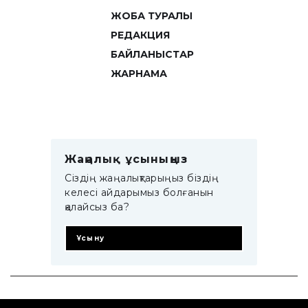
ЖОБА ТУРАЛЫ
РЕДАКЦИЯ
БАЙЛАНЫСТАР
ЖАРНАМА
Жаңалық ұсыныңыз
Сіздің жаңалықтарыңыз біздің
келесі айдарымыз болғанын
қалайсыз ба?
Ұсыну
© 2014–2025 ZTB.KZ