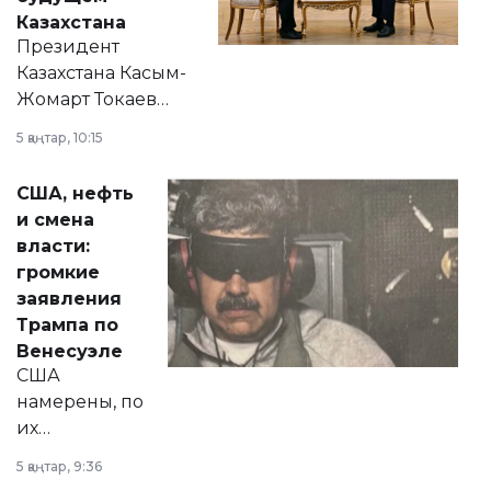
Казахстана
Президент
Казахстана Касым-
Жомарт Токаев
прокомментировал
5 қаңтар, 10:15
сразу несколько
актуальных тем —
США, нефть
от слухов о
и смена
политических
власти:
реформах до
громкие
вопросов армии,
заявления
экономики и
Трампа по
личного здоровья.
Венесуэле
США
намерены, по
их
утверждению,
5 қаңтар, 9:36
принести