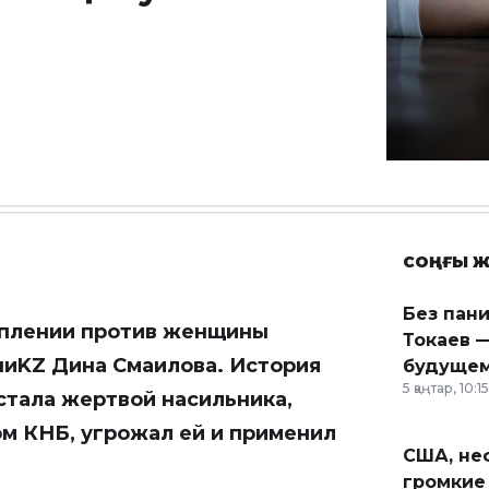
СОҢҒЫ Ж
Без пан
плении против женщины
Токаев —
чиKZ
Дина Смаилова
. История
будущем
5 қаңтар, 10:15
стала жертвой насильника,
м КНБ, угрожал ей и применил
США, неф
громкие