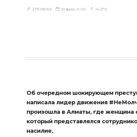
ZTB NEWS
10 қазан, 0:00
14,270
Об очередном шокирующем престу
написала лидер движения #НеМол
произошла в Алматы, где женщина 
который представлялся сотруднико
насилие.