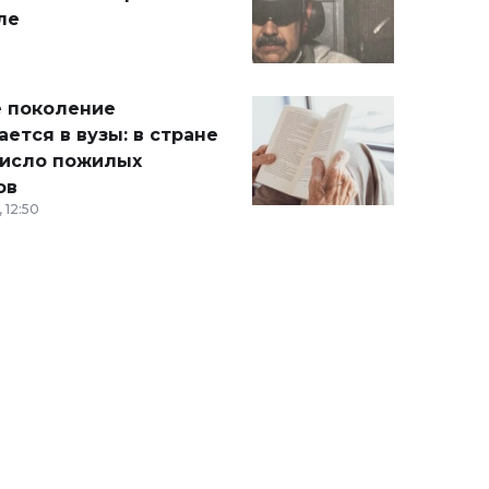
ле
 поколение
ется в вузы: в стране
число пожилых
ов
 12:50