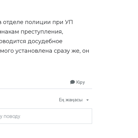
 отделе полиции при УП
знакам преступления,
проводится досудебное
мого установлена сразу же, он
Кіру
Ең жаңасы