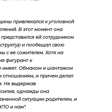
щины привлекался к уголовной
плений. В этот момент она
й представился ей сотрудником
структур и пообещал свою
 с ее сожителем. Хотя на
я фигурант к
е имеет. Обманом и шантажом
м отношениям, и причем делал
и. Не выдержав
асилия, однажды она
изненной ситуации родителям, и
НПО и нам".