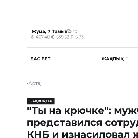
Жұма, 7 Тамыз
°C
467.48
539.52
5.73
БАС БЕТ
ЖАҢАЛЫҚ
Артқа
ЖАҢАЛЫҚТАР
"Ты на крючке": му
представился сотр
КНБ и изнасиловал