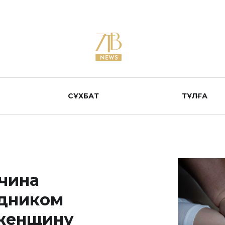
СҰХБАТ
ТҰЛҒА
жчина
удником
 женщину