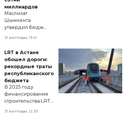
миллиардов
Маслихат
Шымкента
утвердил бюджет
города на 2026–
31 желтоқсан, 13:41
2028 годы.
Соответствующий
LRT в Астане
документ
обошел дороги:
появился в базе
рекордные траты
нормативных
республиканского
правовых актов и
бюджета
на сайте маслихат
В 2025 году
города.
финансирование
строительства LRT
в Астане из
31 желтоқсан, 12:39
республиканского
бюджета достигло
рекордных