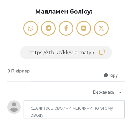
Мақаламен бөлісу:
0 Пікірлер
Кіру
Ең жаңасы