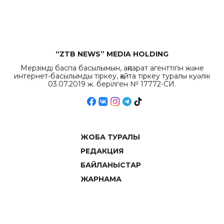
объемов.
“ZTB NEWS” MEDIA HOLDING
Мерзімді баспа басылымын, ақпарат агенттігін және
интернет-басылымды тіркеу, қайта тіркеу туралы куәлік
03.07.2019 ж. берілген № 17772-СИ.
ЖОБА ТУРАЛЫ
РЕДАКЦИЯ
БАЙЛАНЫСТАР
ЖАРНАМА