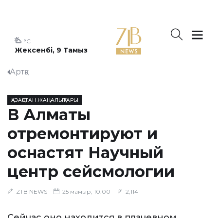
°C
Жексенбі, 9 Тамыз
Артқа
ҚАЗАҚСТАН ЖАҢАЛЫҚТАРЫ
В Алматы
отремонтируют и
оснастят Научный
центр сейсмологии
ZTB NEWS
25 мамыр, 10:00
2,114
Сейчас оно находится в плачевном