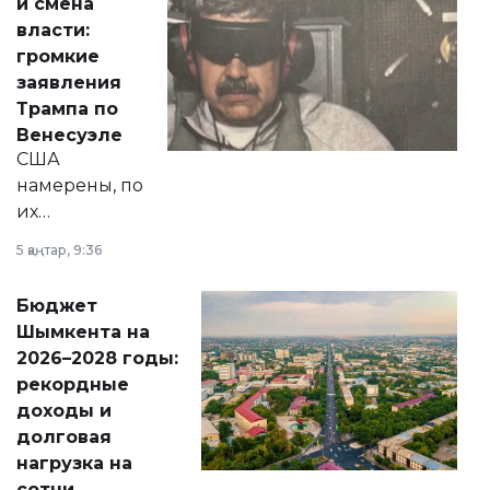
и смена
политических
власти:
реформах до
громкие
вопросов армии,
заявления
экономики и
Трампа по
личного здоровья.
Венесуэле
США
намерены, по
их
утверждению,
5 қаңтар, 9:36
принести
свободу
Бюджет
народу
Шымкента на
Венесуэлы.
2026–2028 годы:
рекордные
доходы и
долговая
нагрузка на
сотни