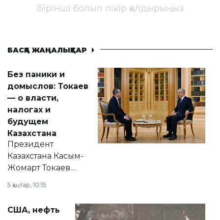
Бірінші болып пікір қалдырыңыз
БАСҚА ЖАҢАЛЫҚТАР
Без паники и
домыслов: Токаев
— о власти,
налогах и
будущем
Казахстана
Президент
Казахстана Касым-
Жомарт Токаев
прокомментировал
5 қаңтар, 10:15
сразу несколько
актуальных тем —
США, нефть
от слухов о