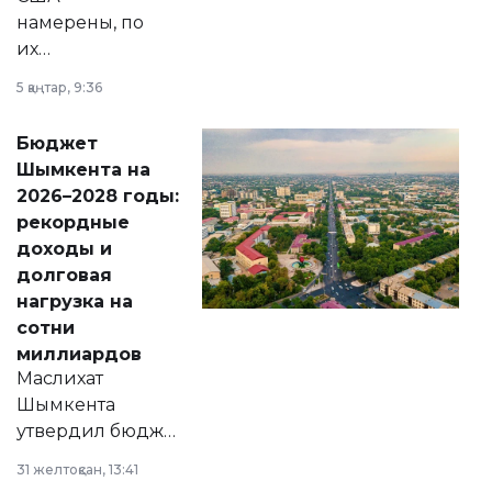
намерены, по
их
утверждению,
5 қаңтар, 9:36
принести
свободу
Бюджет
народу
Шымкента на
Венесуэлы.
2026–2028 годы:
рекордные
доходы и
долговая
нагрузка на
сотни
миллиардов
Маслихат
Шымкента
утвердил бюджет
города на 2026–
31 желтоқсан, 13:41
2028 годы.