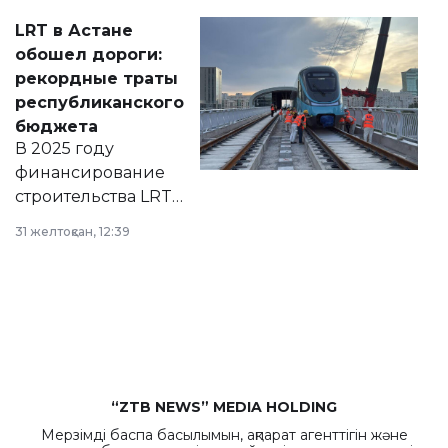
Соответствующий
LRT в Астане
документ
обошел дороги:
появился в базе
рекордные траты
нормативных
республиканского
правовых актов и
бюджета
на сайте маслихат
В 2025 году
города.
финансирование
строительства LRT
в Астане из
31 желтоқсан, 12:39
республиканского
бюджета достигло
рекордных
объемов.
“ZTB NEWS” MEDIA HOLDING
Мерзімді баспа басылымын, ақпарат агенттігін және