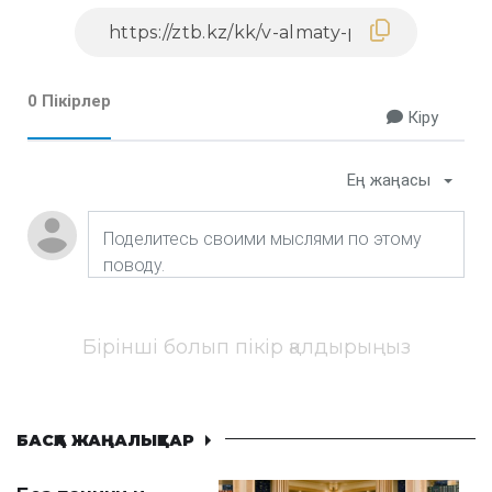
0 Пікірлер
Кіру
Ең жаңасы
Бірінші болып пікір қалдырыңыз
БАСҚА ЖАҢАЛЫҚТАР