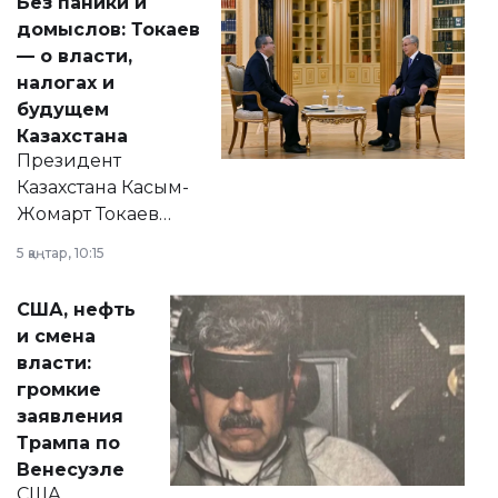
Без паники и
домыслов: Токаев
— о власти,
налогах и
будущем
Казахстана
Президент
Казахстана Касым-
Жомарт Токаев
прокомментировал
5 қаңтар, 10:15
сразу несколько
актуальных тем —
США, нефть
от слухов о
и смена
политических
власти:
реформах до
громкие
вопросов армии,
заявления
экономики и
Трампа по
личного здоровья.
Венесуэле
США