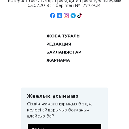
интернет-басылымды тіркеу, қайта тіркеу туралы куәлік
03.07.2019 ж. берілген № 17772-СИ.
ЖОБА ТУРАЛЫ
РЕДАКЦИЯ
БАЙЛАНЫСТАР
ЖАРНАМА
Жаңалық ұсыныңыз
Сіздің жаңалықтарыңыз біздің
келесі айдарымыз болғанын
қалайсыз ба?