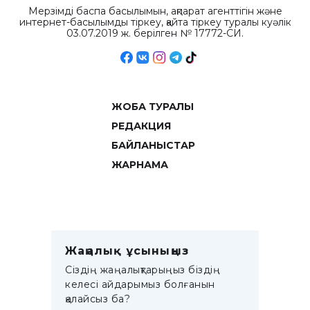
Мерзімді баспа басылымын, ақпарат агенттігін және
интернет-басылымды тіркеу, қайта тіркеу туралы куәлік
03.07.2019 ж. берілген № 17772-СИ.
ЖОБА ТУРАЛЫ
РЕДАКЦИЯ
БАЙЛАНЫСТАР
ЖАРНАМА
Жаңалық ұсыныңыз
Сіздің жаңалықтарыңыз біздің
келесі айдарымыз болғанын
қалайсыз ба?