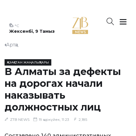
°C
Жексенбі, 9 Тамыз
Артқа
ҚАЗАҚСТАН ЖАҢАЛЫҚТАРЫ
В Алматы за дефекты
на дорогах начали
наказывать
должностных лиц
ZTB NEWS
19 қыркүйек, 11:23
2,185
Составлено 140 административных