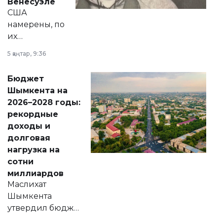
Венесуэле
США
намерены, по
их
утверждению,
5 қаңтар, 9:36
принести
свободу
Бюджет
народу
Шымкента на
Венесуэлы.
2026–2028 годы:
рекордные
доходы и
долговая
нагрузка на
сотни
миллиардов
Маслихат
Шымкента
утвердил бюджет
города на 2026–