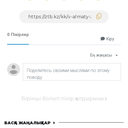
0 Пікірлер
Кіру
Ең жаңасы
Бірінші болып пікір қалдырыңыз
БАСҚА ЖАҢАЛЫҚТАР