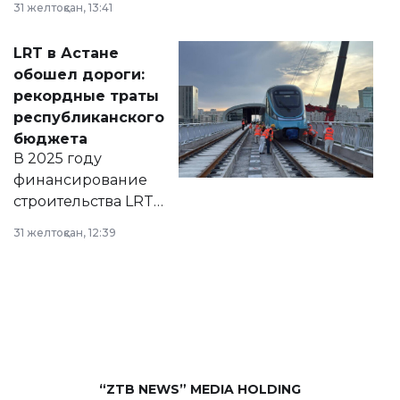
31 желтоқсан, 13:41
2028 годы.
Соответствующий
LRT в Астане
документ
обошел дороги:
появился в базе
рекордные траты
нормативных
республиканского
правовых актов и
бюджета
на сайте маслихат
В 2025 году
города.
финансирование
строительства LRT
в Астане из
31 желтоқсан, 12:39
республиканского
бюджета достигло
рекордных
объемов.
“ZTB NEWS” MEDIA HOLDING