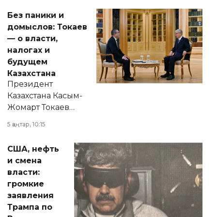
Без паники и
домыслов: Токаев
— о власти,
налогах и
будущем
Казахстана
Президент
Казахстана Касым-
Жомарт Токаев
прокомментировал
5 қаңтар, 10:15
сразу несколько
актуальных тем —
США, нефть
от слухов о
и смена
политических
власти:
реформах до
громкие
вопросов армии,
заявления
экономики и
Трампа по
личного здоровья.