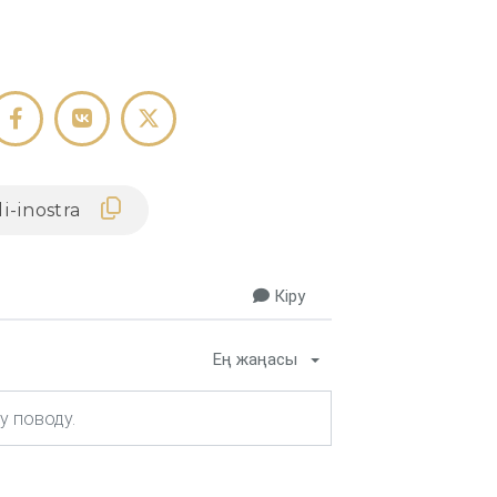
Кіру
Ең жаңасы