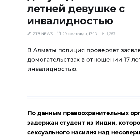
летней девушке с
инвалидностью
ZTB NEWS
29 желтоқсан, 17:10
1,253
В Алматы полиция проверяет заявл
домогательствах в отношении 17-ле
инвалидностью.
По данным правоохранительных орг
задержан студент из Индии, котор
сексуального насилия над несове