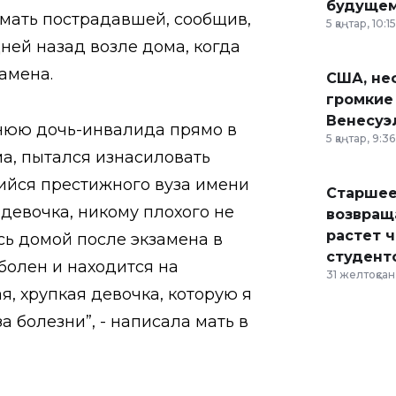
будущем
мать пострадавшей, сообщив,
5 қаңтар, 10:15
ней назад возле дома, когда
амена.
США, неф
громкие
Венесуэ
тнюю дочь-инвалида прямо в
5 қаңтар, 9:36
а, пытался изнасиловать
ийся престижного вуза имени
Старшее
девочка, никому плохого не
возвраща
растет 
ь домой после экзамена в
студент
болен и находится на
31 желтоқсан,
я, хрупкая девочка, которую я
за болезни”, - написала мать в