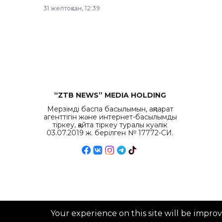
рекордных объемов.
31 желтоқсан, 12:39
“ZTB NEWS” MEDIA HOLDING
Мерзімді баспа басылымын, ақпарат
агенттігін және интернет-басылымды
тіркеу, қайта тіркеу туралы куәлік
03.07.2019 ж. берілген № 17772-СИ.
Your experience on this site will be impro