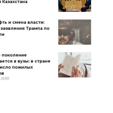
 Казахстана
ть и смена власти:
 заявления Трампа по
ле
 поколение
ется в вузы: в стране
число пожилых
ов
 12:50