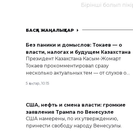
Бірінші болып пік
БАСҚА ЖАҢАЛЫҚТАР
Без паники и домыслов: Токаев — о
власти, налогах и будущем Казахстана
Президент Казахстана Касым-Жомарт
Токаев прокомментировал сразу
несколько актуальных тем — от слухов о
политических реформах до вопросов
5 қаңтар, 10:15
армии, экономики и личного здоровья.
США, нефть и смена власти: громкие
заявления Трампа по Венесуэле
США намерены, по их утверждению,
принести свободу народу Венесуэлы.