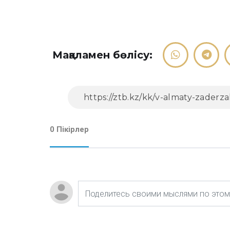
Мақаламен бөлісу:
0 Пікірлер