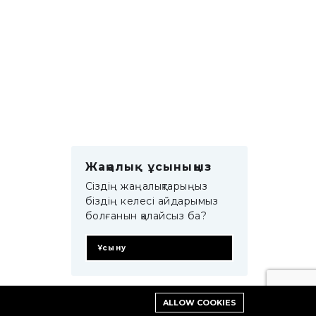
Жаңалық ұсыныңыз
Сіздің жаңалықтарыңыз
біздің келесі айдарымыз
болғанын қалайсыз ба?
Ұсыну
ALLOW COOKIES