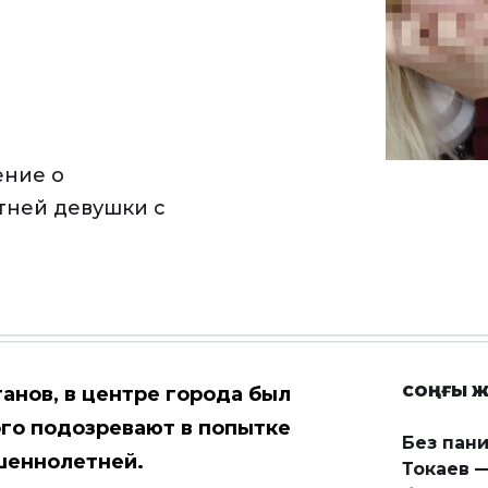
ение о
тней девушки с
СОҢҒЫ Ж
анов, в центре города был
ого подозревают в попытке
Без пан
ршеннолетней.
Токаев —