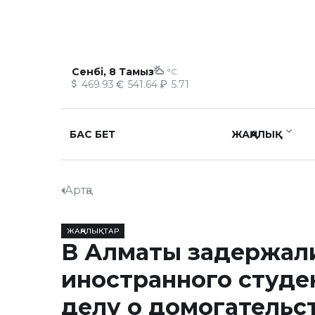
Сенбі, 8 Тамыз
°C
469.93
541.64
5.71
БАС БЕТ
ЖАҢАЛЫҚ
Артқа
ЖАҢАЛЫҚТАР
В Алматы задержал
иностранного студе
делу о домогательст