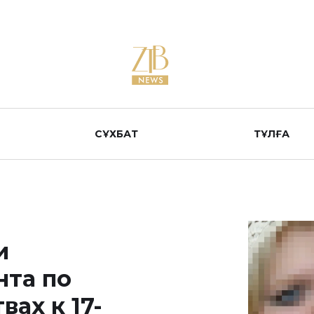
СҰХБАТ
ТҰЛҒА
и
нта по
вах к 17-