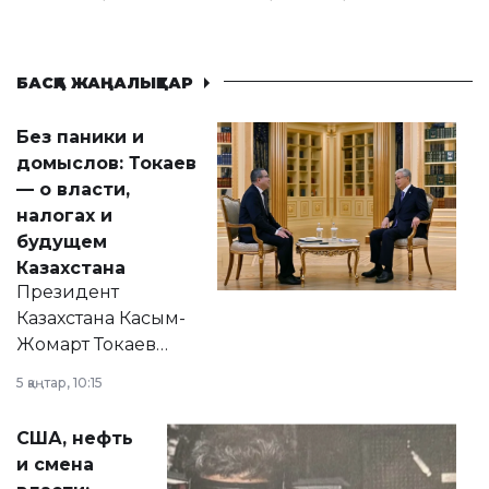
БАСҚА ЖАҢАЛЫҚТАР
Без паники и
домыслов: Токаев
— о власти,
налогах и
будущем
Казахстана
Президент
Казахстана Касым-
Жомарт Токаев
прокомментировал
5 қаңтар, 10:15
сразу несколько
актуальных тем —
США, нефть
от слухов о
и смена
политических