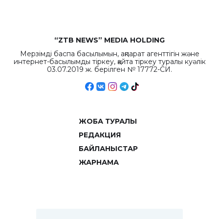
“ZTB NEWS” MEDIA HOLDING
Мерзімді баспа басылымын, ақпарат агенттігін және
интернет-басылымды тіркеу, қайта тіркеу туралы куәлік
03.07.2019 ж. берілген № 17772-СИ.
ЖОБА ТУРАЛЫ
РЕДАКЦИЯ
БАЙЛАНЫСТАР
ЖАРНАМА