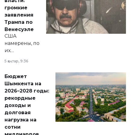
власти:
реформах до
громкие
вопросов армии,
заявления
экономики и
Трампа по
личного здоровья.
Венесуэле
США
намерены, по
их
утверждению,
5 қаңтар, 9:36
принести
свободу
Бюджет
народу
Шымкента на
Венесуэлы.
2026–2028 годы:
рекордные
доходы и
долговая
нагрузка на
сотни
миллиардов