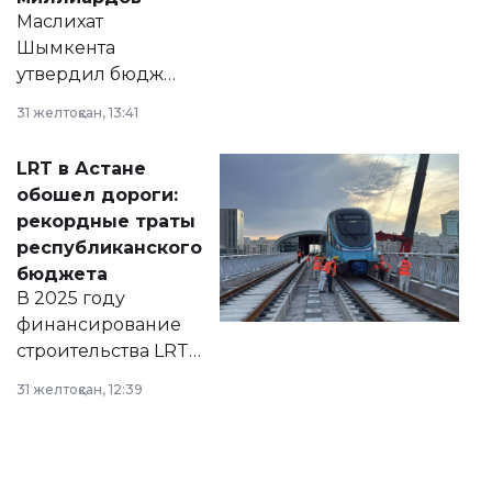
Маслихат
Шымкента
утвердил бюджет
города на 2026–
31 желтоқсан, 13:41
2028 годы.
Соответствующий
LRT в Астане
документ
обошел дороги:
появился в базе
рекордные траты
нормативных
республиканского
правовых актов и
бюджета
на сайте маслихат
В 2025 году
города.
финансирование
строительства LRT
в Астане из
31 желтоқсан, 12:39
республиканского
бюджета достигло
рекордных
объемов.