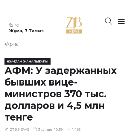
°C
Жұма, 7 Тамыз
Артқа
ҚАЗАҚСТАН ЖАҢАЛЫҚТАРЫ
АФМ: У задержанных
бывших вице-
министров 370 тыс.
долларов и 4,5 млн
тенге
ZTB NEWS
3 шілде, 10:59
1,469