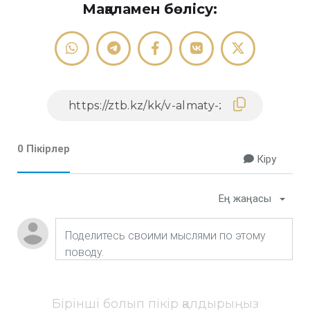
Мақаламен бөлісу:
0 Пікірлер
Кіру
Ең жаңасы
Бірінші болып пікір қалдырыңыз