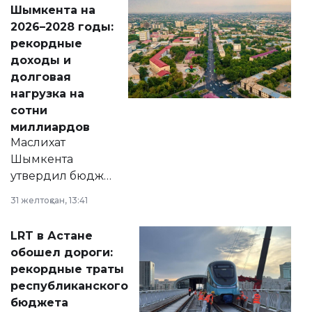
народу
Шымкента на
Венесуэлы.
2026–2028 годы:
рекордные
доходы и
долговая
нагрузка на
сотни
миллиардов
Маслихат
Шымкента
утвердил бюджет
города на 2026–
31 желтоқсан, 13:41
2028 годы.
Соответствующий
LRT в Астане
документ
обошел дороги:
появился в базе
рекордные траты
нормативных
республиканского
правовых актов и
бюджета
на сайте маслихат