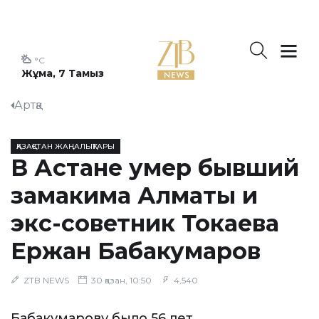
°C
Жұма, 7 Тамыз
Артқа
ҚАЗАҚСТАН ЖАҢАЛЫҚТАРЫ
В Астане умер бывший
замакима Алматы и
экс-советник Токаева
Ержан Бабакумаров
ZTB NEWS
30 қазан, 10:50
4,540
Бабакумарову было 56 лет.