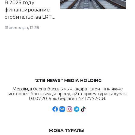
В 2025 году
города.
финансирование
строительства LRT
в Астане из
31 желтоқсан, 12:39
республиканского
бюджета достигло
рекордных
объемов.
“ZTB NEWS” MEDIA HOLDING
Мерзімді баспа басылымын, ақпарат агенттігін және
интернет-басылымды тіркеу, қайта тіркеу туралы куәлік
03.07.2019 ж. берілген № 17772-СИ.
ЖОБА ТУРАЛЫ