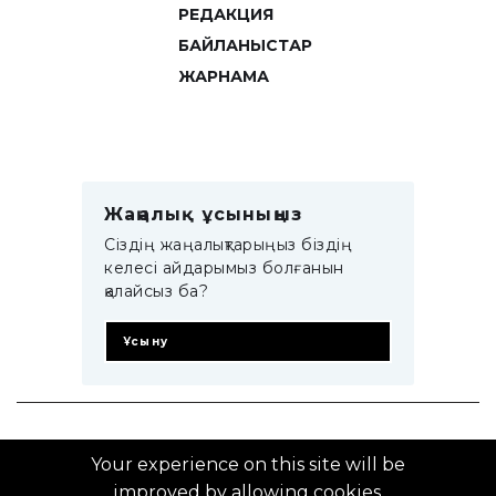
РЕДАКЦИЯ
БАЙЛАНЫСТАР
ЖАРНАМА
Жаңалық ұсыныңыз
Сіздің жаңалықтарыңыз біздің
келесі айдарымыз болғанын
қалайсыз ба?
Ұсыну
© 2014–2025 ZTB.KZ
Your experience on this site will be
improved by allowing cookies.