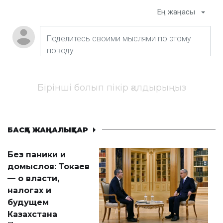
Ең жаңасы
Бірінші болып пікір қалдырыңыз
БАСҚА ЖАҢАЛЫҚТАР
Без паники и
домыслов: Токаев
— о власти,
налогах и
будущем
Казахстана