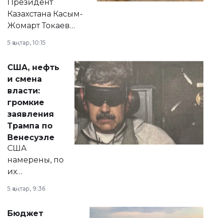
Президент
Казахстана Касым-
Жомарт Токаев
прокомментировал
5 қаңтар, 10:15
сразу несколько
актуальных тем —
США, нефть
от слухов о
и смена
политических
власти:
реформах до
громкие
вопросов армии,
заявления
экономики и
Трампа по
личного здоровья.
Венесуэле
США
намерены, по
их
утверждению,
5 қаңтар, 9:36
принести
свободу
Бюджет