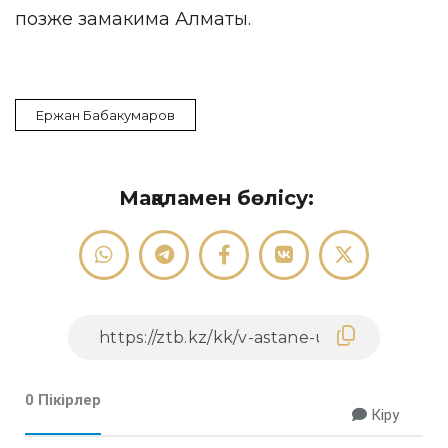
позже замакима Алматы.
Ержан Бабакумаров
Мақаламен бөлісу:
0 Пікірлер
Кіру