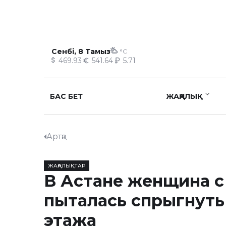
Сенбі, 8 Тамыз
°C
469.93
541.64
5.71
БАС БЕТ
ЖАҢАЛЫҚ
Артқа
ЖАҢАЛЫҚТАР
В Астане женщина с
пыталась спрыгнуть 
этажа