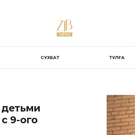
СҰХБАТ
ТҰЛҒА
 детьми
с 9-ого