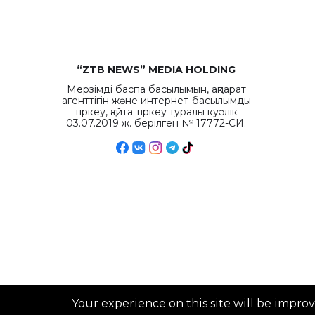
“ZTB NEWS” MEDIA HOLDING
Мерзімді баспа басылымын, ақпарат
агенттігін және интернет-басылымды
тіркеу, қайта тіркеу туралы куәлік
03.07.2019 ж. берілген № 17772-СИ.
Your experience on this site will be impro