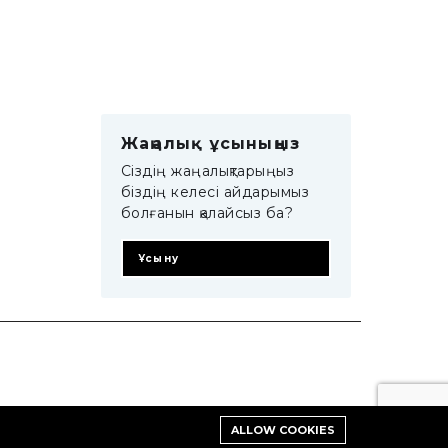
Жаңалық ұсыныңыз
Сіздің жаңалықтарыңыз
біздің келесі айдарымыз
болғанын қалайсыз ба?
Ұсыну
ALLOW COOKIES