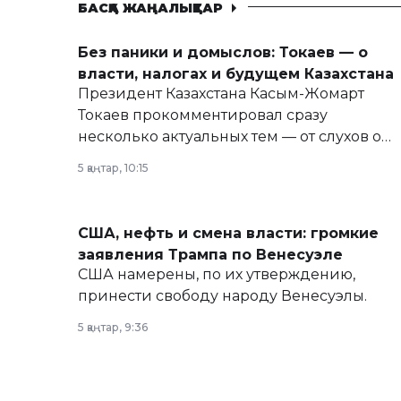
БАСҚА ЖАҢАЛЫҚТАР
Без паники и домыслов: Токаев — о
власти, налогах и будущем Казахстана
Президент Казахстана Касым-Жомарт
Токаев прокомментировал сразу
несколько актуальных тем — от слухов о
политических реформах до вопросов
5 қаңтар, 10:15
армии, экономики и личного здоровья.
США, нефть и смена власти: громкие
заявления Трампа по Венесуэле
США намерены, по их утверждению,
принести свободу народу Венесуэлы.
5 қаңтар, 9:36