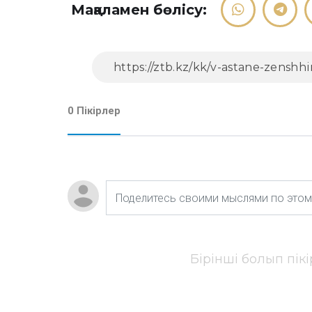
Мақаламен бөлісу:
0 Пікірлер
Бірінші болып пік