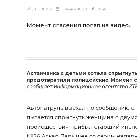
ZTB NEWS
11 тамыз, 10:38
5,966
Момент спасения попал на видео.
Астанчанка с детьми хотела спрыгнуть
предотвратили полицейские
.
Момент с
сообщает информационное агентство
ZT
Автопатруль выехал по сообщению о то
пытается спрыгнуть женщина с двумя
происшествия прибыл старший инсп
№26 Аскар Папышев со своим напар