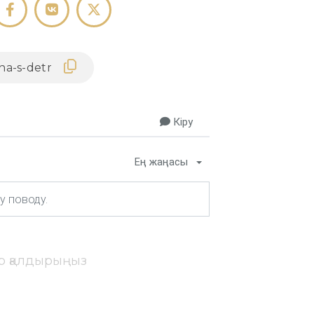
Кіру
Ең жаңасы
ір қалдырыңыз