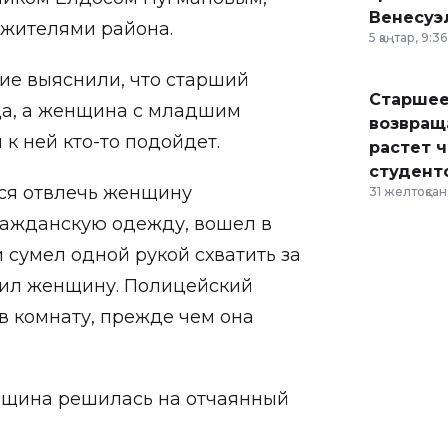
Венесуэ
 жителями района.
5 қаңтар, 9:36
ие выяснили, что старший
Старшее
тца, а женщина с младшим
возвраща
 к ней кто-то подойдет.
растет 
студент
лся отвлечь женщину
31 желтоқсан,
ражданскую одежду, вошел в
 сумел одной рукой схватить за
атил женщину. Полицейский
в комнату, прежде чем она
енщина решилась на отчаянный