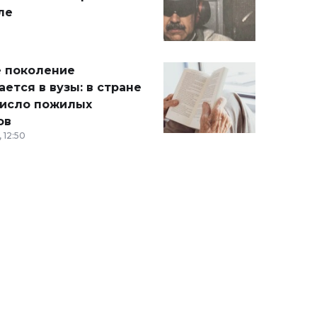
ле
 поколение
ется в вузы: в стране
число пожилых
ов
 12:50