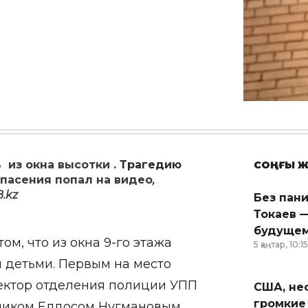
 из окна высотки .
Трагедию
СОҢҒЫ Ж
пасения попал на видео
,
B
.
kz
Без пан
Токаев —
будущем
м, что из окна 9-го этажа
5 қаңтар, 10:15
 детьми. Первым на место
ектор отделения полиции УПП
США, неф
громкие
ником Елдосом Нугмановым,