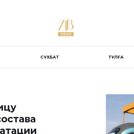
СҰХБАТ
ТҰЛҒА
лицу
состава
уатации