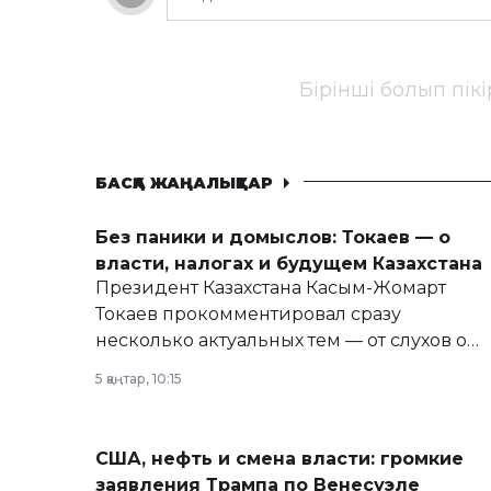
Бірінші болып пік
БАСҚА ЖАҢАЛЫҚТАР
Без паники и домыслов: Токаев — о
власти, налогах и будущем Казахстана
Президент Казахстана Касым-Жомарт
Токаев прокомментировал сразу
несколько актуальных тем — от слухов о
политических реформах до вопросов
5 қаңтар, 10:15
армии, экономики и личного здоровья.
США, нефть и смена власти: громкие
заявления Трампа по Венесуэле