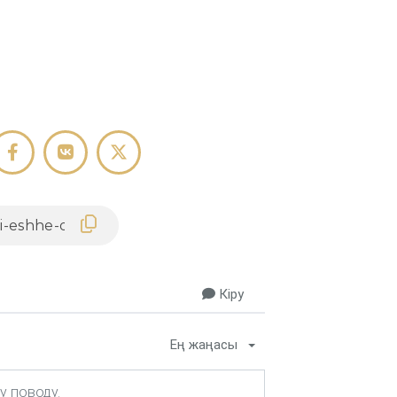
Кіру
Ең жаңасы