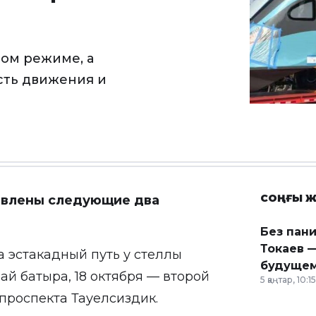
ном режиме, а
сть движения и
СОҢҒЫ Ж
тавлены следующие два
Без пан
Токаев —
а эстакадный путь у стеллы
будущем
ай батыра, 18 октября — второй
5 қаңтар, 10:15
проспекта Тауелсиздик.