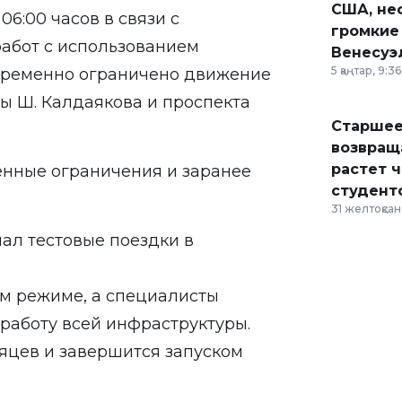
США, неф
 06:00 часов в связи с
громкие
абот с использованием
Венесуэ
5 қаңтар, 9:36
временно ограничено движение
ы Ш. Калдаякова и проспекта
Старшее
возвраща
растет 
енные ограничения и заранее
студент
31 желтоқсан,
ал тестовые поездки в
м режиме, а специалисты
работу всей инфраструктуры.
яцев и завершится запуском