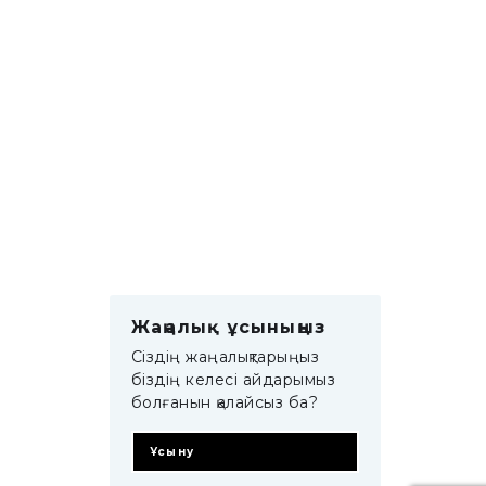
Жаңалық ұсыныңыз
Сіздің жаңалықтарыңыз
біздің келесі айдарымыз
болғанын қалайсыз ба?
Ұсыну