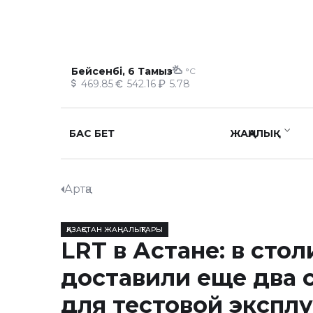
Бейсенбі, 6 Тамыз
°C
469.85
542.16
5.78
БАС БЕТ
ЖАҢАЛЫҚ
Артқа
ҚАЗАҚСТАН ЖАҢАЛЫҚТАРЫ
LRT в Астане: в сто
доставили еще два 
для тестовой экспл