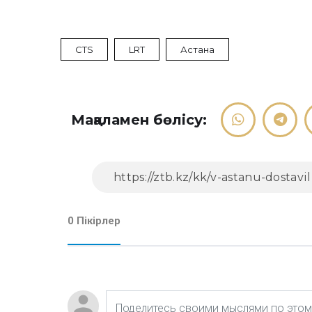
CTS
LRT
Астана
Мақаламен бөлісу:
0 Пікірлер