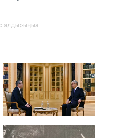
ір қалдырыңыз