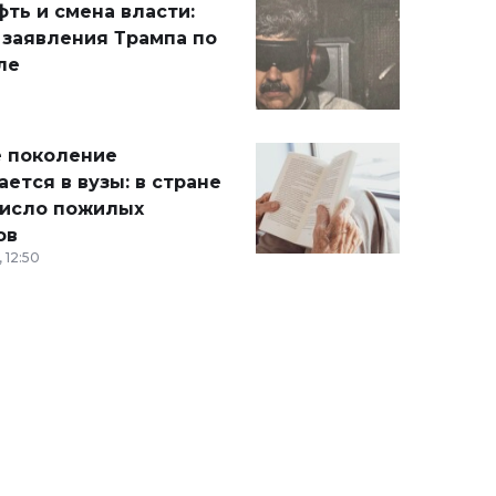
ть и смена власти:
 заявления Трампа по
ле
 поколение
ется в вузы: в стране
число пожилых
ов
 12:50