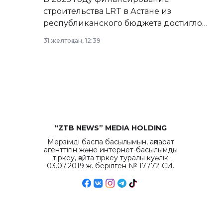
строительства LRT в Астане из
республиканского бюджета достигло
рекордных объемов.
31 желтоқсан, 12:39
“ZTB NEWS” MEDIA HOLDING
Мерзімді баспа басылымын, ақпарат
агенттігін және интернет-басылымды
тіркеу, қайта тіркеу туралы куәлік
03.07.2019 ж. берілген № 17772-СИ.