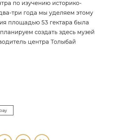
нтра по изучению историко-
два-три года мы уделяем этому
рия площадью 53 гектара была
планируем создать здесь музей
оводитель центра Толыбай
рау