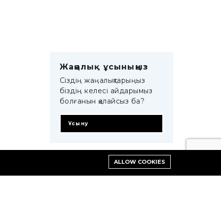
Жаңалық ұсыныңыз
Сіздің жаңалықтарыңыз
біздің келесі айдарымыз
болғанын қалайсыз ба?
Ұсыну
ALLOW COOKIES