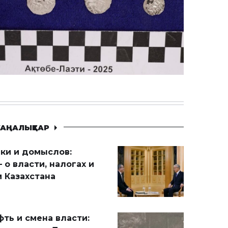
АҢАЛЫҚТАР
ики и домыслов:
 о власти, налогах и
 Казахстана
ть и смена власти: