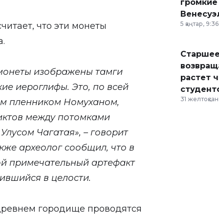
громкие
Венесуэ
5 қаңтар, 9:36
читает, что эти монеты
а.
Старшее
возвраща
 монеты изображены тамги
растет 
кие иероглифы. Это, по всей
студент
31 желтоқсан,
им пленником Номуханом,
иктов между потомками
 Улусом Чагатая», – говорит
кже археолог сообщил, что в
ой примечательный артефакт
нившийся в целости.
 древнем городище проводятся