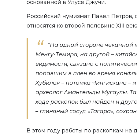
основанной в Улусе Джучи.
Российский нумизмат Павел Петров, с
относятся ко второй половине XIII век
"На одной стороне чеканной
Менгу-Темира, на другой – китайс
видимости, связано с политическ
попавшим в плен во время конфл
Хубилая – потомка Чингисхана – и
археолог Амангельды Мугаулы. Та
ходе раскопок был найден и друг
– глиняный сосуд «Тагара», сохра
В этом году работы по раскопкам на