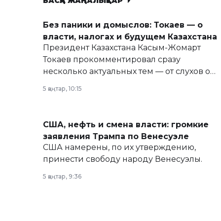
БАСҚА ЖАҢАЛЫҚТАР
Без паники и домыслов: Токаев — о
власти, налогах и будущем Казахстана
Президент Казахстана Касым-Жомарт
Токаев прокомментировал сразу
несколько актуальных тем — от слухов о
политических реформах до вопросов
5 қаңтар, 10:15
армии, экономики и личного здоровья.
США, нефть и смена власти: громкие
заявления Трампа по Венесуэле
США намерены, по их утверждению,
принести свободу народу Венесуэлы.
5 қаңтар, 9:36