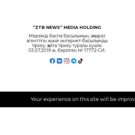
“ZTB NEWS” MEDIA HOLDING
Мерзімді баспа басылымын, ақпарат
агенттігін және интернет-басылымды
тіркеу, қайта тіркеу туралы куәлік
03.07.2019 ж. берілген № 17772-СИ.
Your experience on this site will be impro