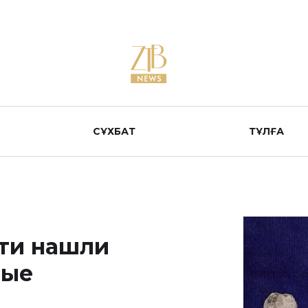
СҰХБАТ
ТҰЛҒА
ти нашли
вые