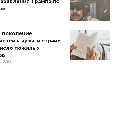
 заявления Трампа по
ле
 поколение
ется в вузы: в стране
число пожилых
ов
 12:50