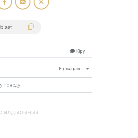
Кіру
Ең жаңасы
ір қалдырыңыз