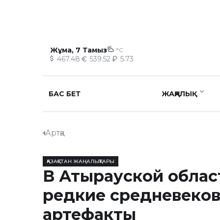
Жұма, 7 Тамыз
°C
467.48
539.52
5.73
БАС БЕТ
ЖАҢАЛЫҚ
Артқа
ҚАЗАҚСТАН ЖАҢАЛЫҚТАРЫ
В Атырауской облас
редкие средневеко
артефакты