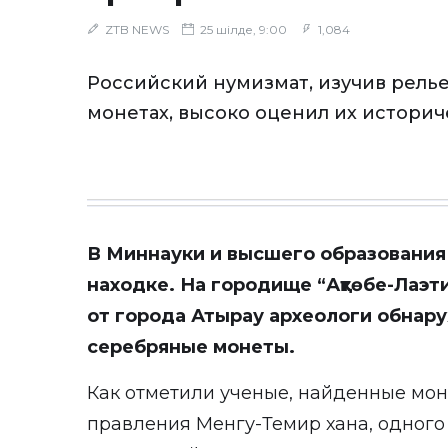
ZTB NEWS
25 шілде, 9:00
1,084
Российский нумизмат, изучив рель
монетах, высоко оценил их историч
В Миннауки и высшего образовани
находке. На городище “Ақтөбе-Лаэ
от города Атырау археологи обнар
серебряные монеты.
Как отметили ученые, найденные мон
правления Менгу-Темир хана, одного