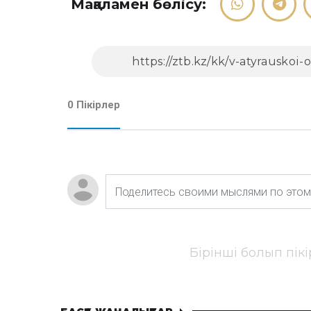
Мақаламен бөлісу:
0 Пікірлер
Бірінші болып пік