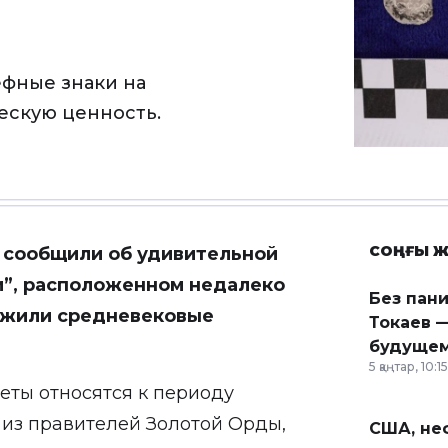
ефные знаки на
ескую ценность.
СОҢҒЫ Ж
я
сообщили
об удивительной
ти”, расположенном недалеко
Без пан
ужили средневековые
Токаев —
будущем
5 қаңтар, 10:15
еты относятся к периоду
 из правителей Золотой Орды,
США, неф