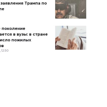
 заявления Трампа по
ле
 поколение
ется в вузы: в стране
число пожилых
ов
 12:50