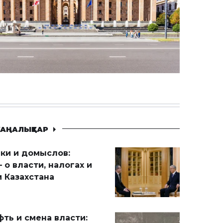
АҢАЛЫҚТАР
ики и домыслов:
 о власти, налогах и
 Казахстана
ть и смена власти: