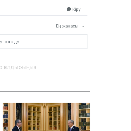
Кіру
Ең жаңасы
ір қалдырыңыз