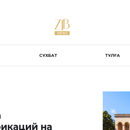
СҰХБАТ
ТҰЛҒА
а
икаций на