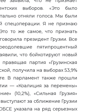
ее заявила, что не признает
ентских выборов. «Это было
отально отняли голоса. Мы были
й спецоперации. Я не признаю
 Это то же самое, что признать
говорила президент Грузии. Все
реодолевшие пятипроцентный
заявили, что бойкотируют новый
 правящая партия «Грузинская
кой, получила на выборах 53,9%
те. В парламент также прошли
тии — «Коалиция за перемены»
ние» (10,2%), «Сильная Грузия»
ни выступают за сближение Грузии
ОБСЕ указала на ряд серьезных