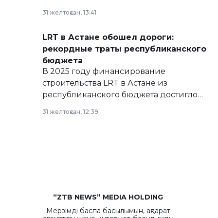
базе нормативных правовых актов и на
31 желтоқсан, 13:41
сайте маслихат города.
LRT в Астане обошел дороги:
рекордные траты республиканского
бюджета
В 2025 году финансирование
строительства LRT в Астане из
республиканского бюджета достигло
рекордных объемов.
31 желтоқсан, 12:39
“ZTB NEWS” MEDIA HOLDING
Мерзімді баспа басылымын, ақпарат