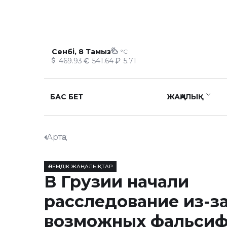
Сенбі, 8 Тамыз
°C
469.93
541.64
5.71
БАС БЕТ
ЖАҢАЛЫҚ
Артқа
ӘЛЕМДІК ЖАҢАЛЫҚТАР
В Грузии начали
расследование из-з
возможных фальсиф