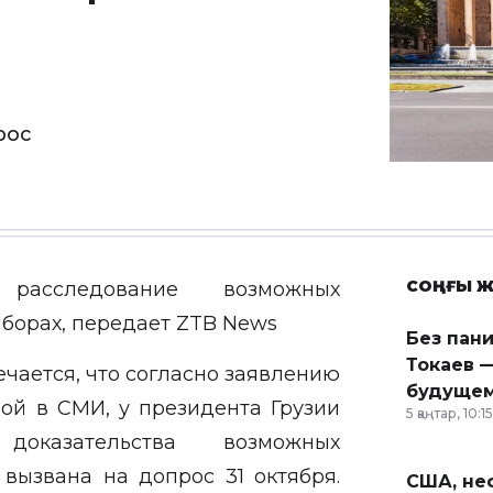
рос
СОҢҒЫ Ж
расследование возможных
борах, передает ZTB News
Без пан
Токаев —
чается, что согласно заявлению
будущем
ой в СМИ, у президента Грузии
5 қаңтар, 10:15
оказательства возможных
вызвана на допрос 31 октября.
США, неф