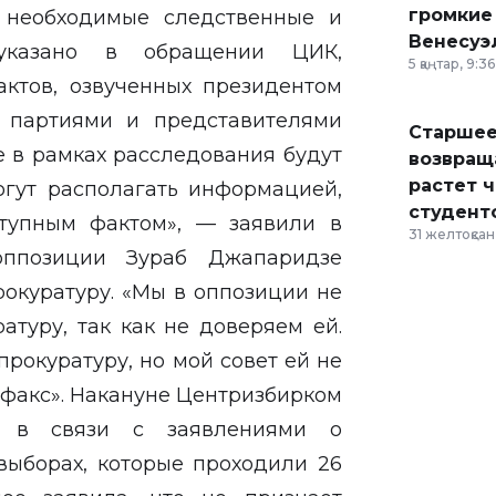
громкие
е необходимые следственные и
Венесуэ
 указано в обращении ЦИК,
5 қаңтар, 9:36
ктов, озвученных президентом
и партиями и представителями
Старшее
е в рамках расследования будут
возвраща
растет 
огут располагать информацией,
студент
тупным фактом», — заявили в
31 желтоқсан,
оппозиции Зураб Джапаридзе
рокуратуру. «Мы в оппозиции не
атуру, так как не доверяем ей.
прокуратуру, но мой совет ей не
рфакс». Накануне Центризбирком
у в связи с заявлениями о
выборах, которые проходили 26