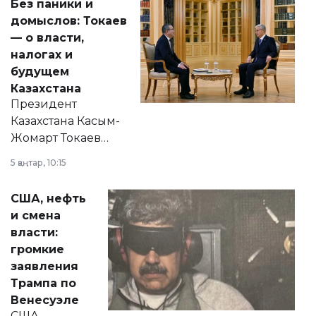
Без паники и
домыслов: Токаев
— о власти,
налогах и
будущем
Казахстана
Президент
Казахстана Касым-
Жомарт Токаев
прокомментировал
5 қаңтар, 10:15
сразу несколько
актуальных тем —
США, нефть
от слухов о
и смена
политических
власти:
реформах до
громкие
вопросов армии,
заявления
экономики и
Трампа по
личного здоровья.
Венесуэле
США