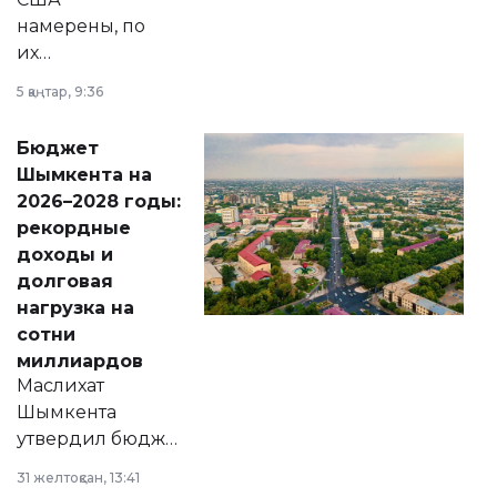
намерены, по
их
утверждению,
5 қаңтар, 9:36
принести
свободу
Бюджет
народу
Шымкента на
Венесуэлы.
2026–2028 годы:
рекордные
доходы и
долговая
нагрузка на
сотни
миллиардов
Маслихат
Шымкента
утвердил бюджет
города на 2026–
31 желтоқсан, 13:41
2028 годы.