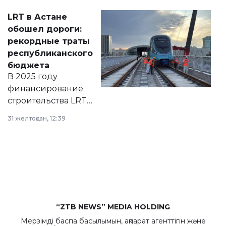
Соответствующий
LRT в Астане
документ
обошел дороги:
появился в базе
рекордные траты
нормативных
республиканского
правовых актов и
бюджета
на сайте маслихат
В 2025 году
города.
финансирование
строительства LRT
в Астане из
31 желтоқсан, 12:39
республиканского
бюджета достигло
рекордных
объемов.
“ZTB NEWS” MEDIA HOLDING
Мерзімді баспа басылымын, ақпарат агенттігін және