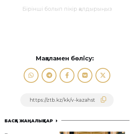
Бірінші болып пікір қалдырыңыз
Мақаламен бөлісу:
БАСҚА ЖАҢАЛЫҚТАР