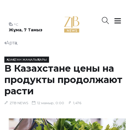
°C
Жұма, 7 Тамыз
Артқа
ҚАЗАҚСТАН ЖАҢАЛЫҚТАРЫ
В Казахстане цены на
продукты продолжают
расти
ZTB NEWS
12 мамыр, 0:00
1,476