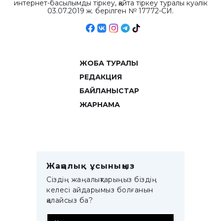
интернет-басылымды тіркеу, қайта тіркеу туралы куәлік
03.07.2019 ж. берілген № 17772-СИ.
ЖОБА ТУРАЛЫ
РЕДАКЦИЯ
БАЙЛАНЫСТАР
ЖАРНАМА
Жаңалық ұсыныңыз
Сіздің жаңалықтарыңыз біздің
келесі айдарымыз болғанын
қалайсыз ба?