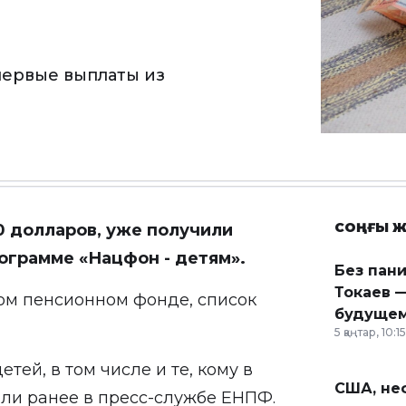
 первые выплаты из
СОҢҒЫ Ж
00 долларов, уже получили
ограмме «Нацфон - детям».
Без пан
Токаев —
ом пенсионном фонде, список
будущем
5 қаңтар, 10:15
тей, в том числе и те, кому в
США, неф
щили ранее в пресс-службе ЕНПФ.