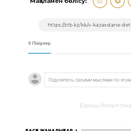
Мақаламен бөлісу:
0 Пікірлер
Бірінші болып пік
БАСҚА ЖАҢАЛЫҚТАР