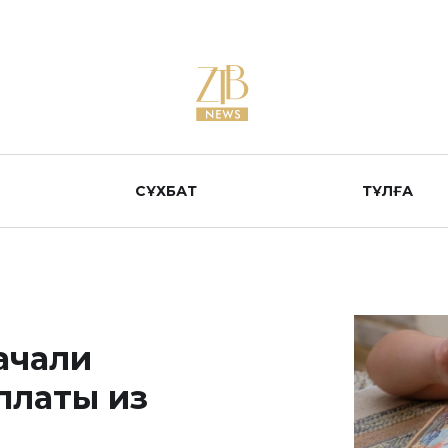
СҰХБАТ
ТҰЛҒА
ачали
платы из