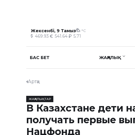
Жексенбі, 9 Тамыз
°C
469.93
541.64
5.71
БАС БЕТ
ЖАҢАЛЫҚ
Артқа
ЖАҢАЛЫҚТАР
В Казахстане дети н
получать первые вы
Нацфонда