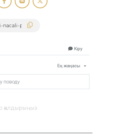
Кіру
Ең жаңасы
ір қалдырыңыз