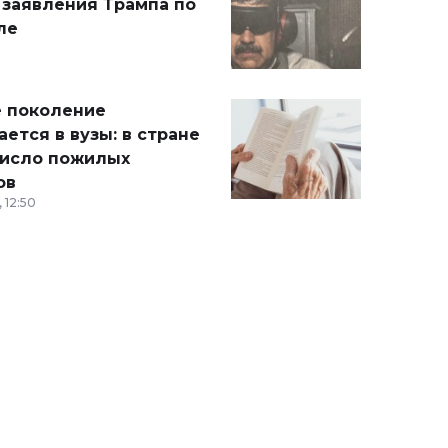
 заявления Трампа по
ле
 поколение
ется в вузы: в стране
число пожилых
ов
 12:50