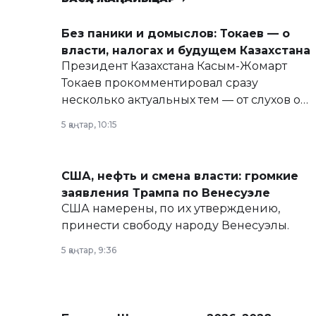
Без паники и домыслов: Токаев — о
власти, налогах и будущем Казахстана
Президент Казахстана Касым-Жомарт
Токаев прокомментировал сразу
несколько актуальных тем — от слухов о
политических реформах до вопросов
5 қаңтар, 10:15
армии, экономики и личного здоровья.
США, нефть и смена власти: громкие
заявления Трампа по Венесуэле
США намерены, по их утверждению,
принести свободу народу Венесуэлы.
5 қаңтар, 9:36