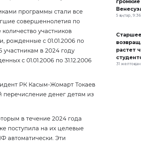
громкие
Венесуэ
никами программы стали все
5 қаңтар, 9:36
тигшие совершеннолетия по
е количество участников
Старшее
ти, рожденные с 01.01.2006 по
возвраща
растет 
15 участникам в 2024 году
студент
енных с 01.01.2006 по 31.12.2006
31 желтоқсан,
зидент РК Касым-Жомарт Токаев
 перечисление денег детям из
оторым в течение 2024 года
уже поступила на их целевые
ПФ автоматически. Эти